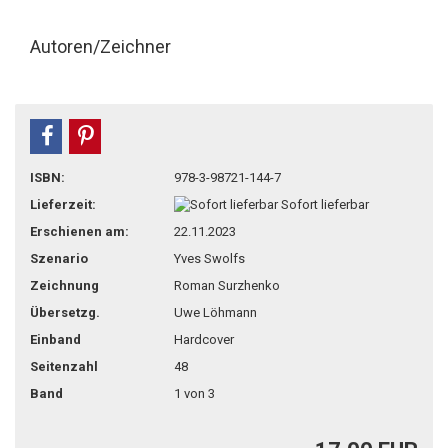
Autoren/Zeichner
teilen
pin it
ISBN:
978-3-98721-144-7
Lieferzeit:
Sofort lieferbar
Erschienen am:
22.11.2023
Szenario
Yves Swolfs
Zeichnung
Roman Surzhenko
Übersetzg.
Uwe Löhmann
Einband
Hardcover
Seitenzahl
48
Band
1 von 3