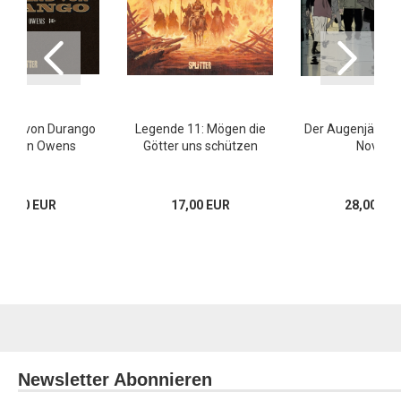
gend von Durango
Legende 11: Mögen die
Der Augenjäger (
Captain Owens
Götter uns schützen
Novel)
17,00 EUR
17,00 EUR
28,00 EU
Newsletter Abonnieren