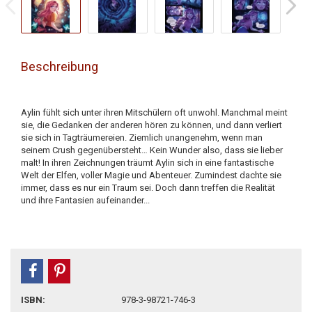
Beschreibung
Aylin fühlt sich unter ihren Mitschülern oft unwohl. Manchmal meint
sie, die Gedanken der anderen hören zu können, und dann verliert
sie sich in Tagträumereien. Ziemlich unangenehm, wenn man
seinem Crush gegenübersteht… Kein Wunder also, dass sie lieber
malt! In ihren Zeichnungen träumt Aylin sich in eine fantastische
Welt der Elfen, voller Magie und Abenteuer. Zumindest dachte sie
immer, dass es nur ein Traum sei. Doch dann treffen die Realität
und ihre Fantasien aufeinander...
teilen
pin it
ISBN:
978-3-98721-746-3