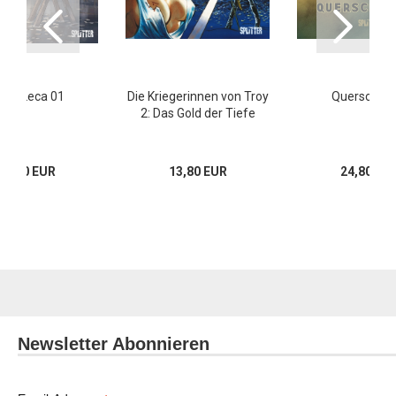
nge Leca 01
Die Kriegerinnen von Troy
Querschläg
2: Das Gold der Tiefe
18,00 EUR
13,80 EUR
24,80 EU
Newsletter Abonnieren