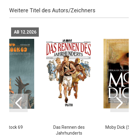
Weitere Titel des Autors/Zeichners
AB 12.2026
odstock 69
Das Rennen des
Moby Dick (Sienk
Jahrhunderts