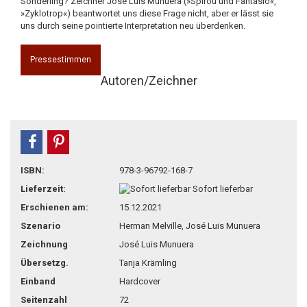
Sonderling? Zeichner José Luis Munuera (»Spirou und Fantasio«,
»Zyklotrop«) beantwortet uns diese Frage nicht, aber er lässt sie
uns durch seine pointierte Interpretation neu überdenken.
Pressestimmen
Autoren/Zeichner
teilen
pin it
ISBN:
978-3-96792-168-7
Lieferzeit:
Sofort lieferbar
Erschienen am:
15.12.2021
Szenario
Herman Melville, José Luis Munuera
Zeichnung
José Luis Munuera
Übersetzg.
Tanja Krämling
Einband
Hardcover
Seitenzahl
72