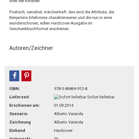
Welt der Kindheit.
Poetisch, sensibel, märchenhaft: das sind die Attribute, die
Benjamins Erlebnisse charakterisieren und die nun in einer
wunderschönen, edlen Hardcover-Ausgabe im
Geschenkbuchformat erscheinen.
Autoren/Zeichner
teilen
pin it
ISBN:
978-3-86869-912-8
Lieferzeit:
Sofort lieferbar
Erschienen am:
01.09.2014
Szenario
Alberto Varanda
Zeichnung
Alberto Varanda
Einband
Hardcover
Seitenzahl
56