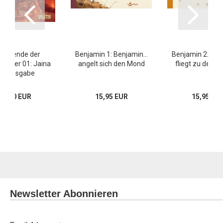
 Legende der
Benjamin 1: Benjamin…
Benjamin 2: Be
nritter 01: Jaina
angelt sich den Mond
fliegt zu den S
euausgabe
14,80 EUR
15,95 EUR
15,95 EU
Newsletter Abonnieren