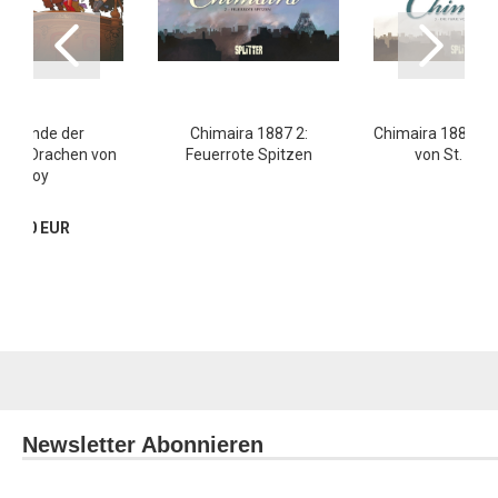
e Stunde der
Chimaira 1887 2:
Chimaira 1887 3: 
rnen Drachen von
Feuerrote Spitzen
von St. Laz
Troy
13,80 EUR
Newsletter Abonnieren