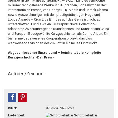
Stempel in dem Maße aufgedrückt, wie Cixin Lui dies vermochte:
millionenfach gelesene Werke in 18 Sprachen, Lobeshymnen der
internationalen Presse, von George R. R. Martin und Barack Obama
sowie Auszeichnungen mit den prestigeträchtigen Hugo und
Locus Awards – Cixin Lius Einfluss auf das Genre ist nicht zu
unterschätzen. Für die »Cixin Liu Graphic Novel Collection«
adaptieren 26 herausragende Künstlerinnen und Künstler aus China
und Europa 15 ausgewählte Kurzgeschichten als Comic-Alben. Ein
bisher nie dagewesenes Kooperationsprojekt, das Lius
wegweisende Visionen der Zukunft in ein neues Licht rückt.
Abgeschlossener Einzelband – beinhaltet die komplette
Kurzgeschichte »Der Kreis«
Autoren/Zeichner
teilen
pin it
ISBN:
978-3-96792-072-7
Lieferzeit:
Sofort lieferbar