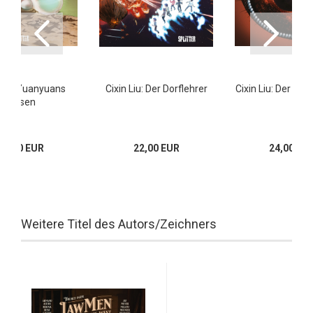
 Liu: Yuanyuans
Cixin Liu: Der Dorflehrer
Cixin Liu: Der Ver
Blasen
17,00 EUR
22,00 EUR
24,00 EU
Weitere Titel des Autors/Zeichners