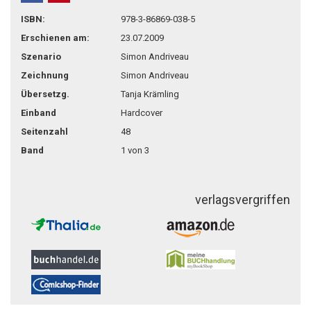
teilen
pin it
ISBN:
978-3-86869-038-5
Erschienen am:
23.07.2009
Szenario
Simon Andriveau
Zeichnung
Simon Andriveau
Übersetzg.
Tanja Krämling
Einband
Hardcover
Seitenzahl
48
Band
1 von 3
verlagsvergriffen