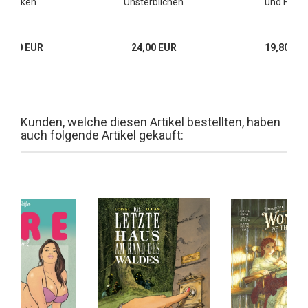
Röcken
Unsterblichen
und Finte
19,80 EUR
24,00 EUR
19,80 EU
Kunden, welche diesen Artikel bestellten, haben
auch folgende Artikel gekauft: