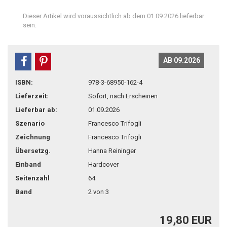
Dieser Artikel wird voraussichtlich ab dem 01.09.2026 lieferbar
sein.
AB 09.2026
teilen
pin it
ISBN:
978-3-68950-162-4
Lieferzeit:
Sofort, nach Erscheinen
Lieferbar ab:
01.09.2026
Szenario
Francesco Trifogli
Zeichnung
Francesco Trifogli
Übersetzg.
Hanna Reininger
Einband
Hardcover
Seitenzahl
64
Band
2 von 3
19,80 EUR