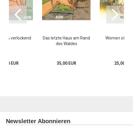
eurig & verlockend
Das letzte Haus am Rand
Women of the
des Waldes
19,80 EUR
35,00 EUR
25,00 EU
Newsletter Abonnieren