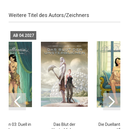
Weitere Titel des Autors/Zeichners
AB 04.2027
lantin 03: Duell in
Das Blut der
Die Duellantin 01