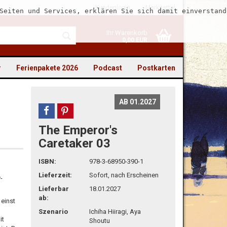
Kundenlogin
Merkzettel
Seiten und Services, erklären Sie sich damit einverstand
Ihr Warenkorb
0,00 EUR
r
Ferienpakete 2026
Podcast
Postkarten
AB 01.2027
teilen
pin it
The Emperor's
to erstellen
Caretaker 03
swort vergessen?
ISBN:
978-3-68950-390-1
Lieferzeit:
Sofort, nach Erscheinen
-
Lieferbar
18.01.2027
ab:
einst
Szenario
Ichiha Hiiragi, Aya
it
Shoutu