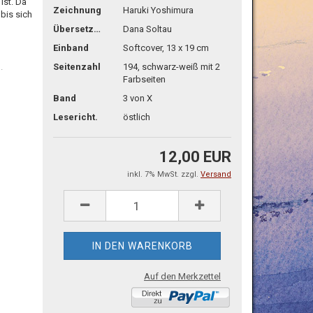
ist. Da
Zeichnung
Haruki Yoshimura
 bis sich
Übersetzg.
Dana Soltau
Einband
Softcover, 13 x 19 cm
Seitenzahl
194, schwarz-weiß mit 2
.
Farbseiten
Band
3 von X
Lesericht.
östlich
12,00 EUR
inkl. 7% MwSt. zzgl.
Versand
Auf den Merkzettel