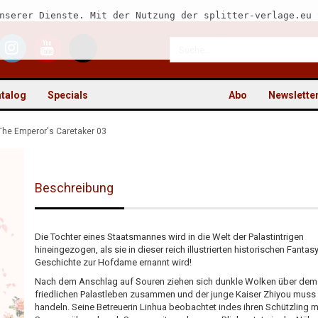
nserer Dienste. Mit der Nutzung der splitter-verlage.eu 
talog
Specials
Abo
Newslette
The Emperor's Caretaker 03
Beschreibung
Kon
Pas
Die Tochter eines Staatsmannes wird in die Welt der Palastintrigen
hineingezogen, als sie in dieser reich illustrierten historischen Fantasy
Geschichte zur Hofdame ernannt wird!
Nach dem Anschlag auf Souren ziehen sich dunkle Wolken über dem 
friedlichen Palastleben zusammen und der junge Kaiser Zhiyou muss
handeln. Seine Betreuerin Linhua beobachtet indes ihren Schützling m