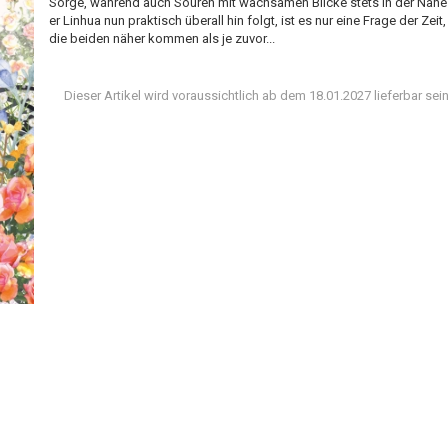
Sorge, während auch Souren mit wachsamen Blicke stets in der Nähe 
er Linhua nun praktisch überall hin folgt, ist es nur eine Frage der Zeit,
die beiden näher kommen als je zuvor...
Dieser Artikel wird voraussichtlich ab dem 18.01.2027 lieferbar sein