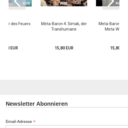
Kinder des Feuers
Meta-Baron 4: Simak, der
Meta-Baron 5: Ri
Transhumane
Meta-Wächte
29,80 EUR
15,80 EUR
15,80 EU
Newsletter Abonnieren
*
Email-Adresse