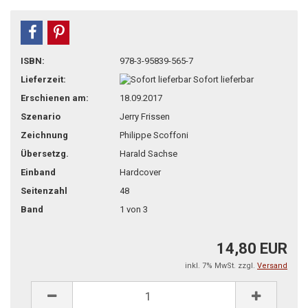
teilen
pin it
ISBN:
978-3-95839-565-7
Lieferzeit:
Sofort lieferbar
Erschienen am:
18.09.2017
Szenario
Jerry Frissen
Zeichnung
Philippe Scoffoni
Übersetzg.
Harald Sachse
Einband
Hardcover
Seitenzahl
48
Band
1 von 3
14,80 EUR
inkl. 7% MwSt. zzgl.
Versand