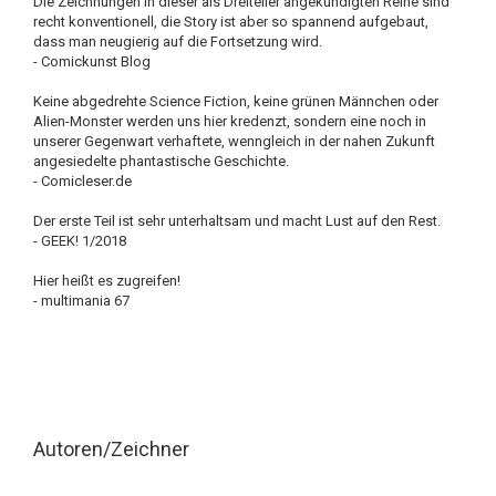
Die Zeichnungen in dieser als Dreiteiler angekündigten Reihe sind
recht konventionell, die Story ist aber so spannend aufgebaut,
dass man neugierig auf die Fortsetzung wird.
- Comickunst Blog
Keine abgedrehte Science Fiction, keine grünen Männchen oder
Alien-Monster werden uns hier kredenzt, sondern eine noch in
unserer Gegenwart verhaftete, wenngleich in der nahen Zukunft
angesiedelte phantastische Geschichte.
- Comicleser.de
Der erste Teil ist sehr unterhaltsam und macht Lust auf den Rest.
- GEEK! 1/2018
Hier heißt es zugreifen!
- multimania 67
Autoren/Zeichner