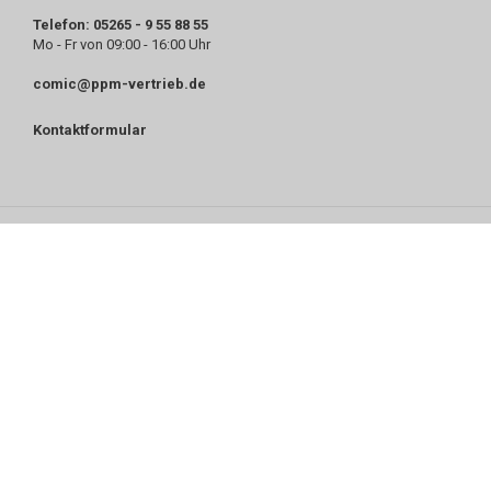
Telefon: 05265 - 9 55 88 55
Mo - Fr von 09:00 - 16:00 Uhr
comic@ppm-vertrieb.de
Kontaktformular