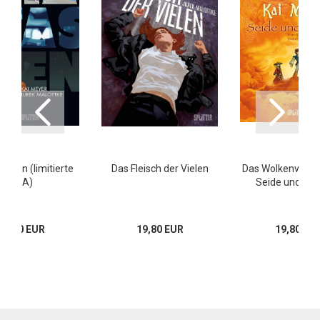
smen (limitierte
Das Fleisch der Vielen
Das Wolkenvolk (
VZA)
Seide und Sc
49,80 EUR
19,80 EUR
19,80 EU