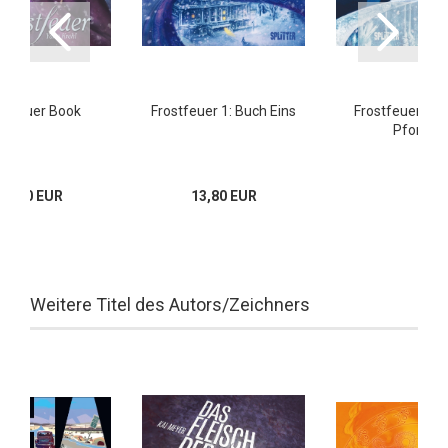
stfeuer Book
Frostfeuer 1: Buch Eins
Frostfeuer 3: 
Pforten
19,80 EUR
13,80 EUR
Weitere Titel des Autors/Zeichners