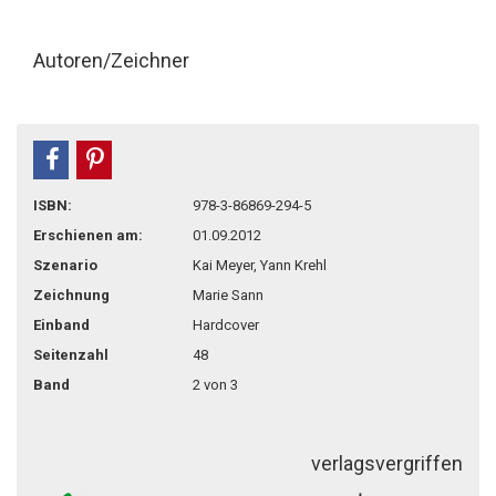
Autoren/Zeichner
teilen
pin it
ISBN:
978-3-86869-294-5
Erschienen am:
01.09.2012
Szenario
Kai Meyer, Yann Krehl
Zeichnung
Marie Sann
Einband
Hardcover
Seitenzahl
48
Band
2 von 3
verlagsvergriffen