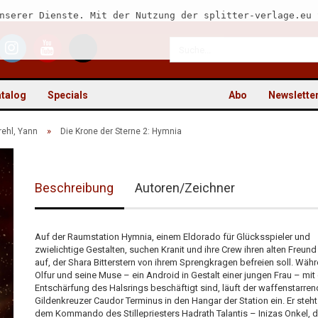
nserer Dienste. Mit der Nutzung der splitter-verlage.eu 
talog
Specials
Abo
Newslette
»
rehl, Yann
Die Krone der Sterne 2: Hymnia
Beschreibung
Autoren/Zeichner
Kon
Pas
Auf der Raumstation Hymnia, einem Eldorado für Glücksspieler und
zwielichtige Gestalten, suchen Kranit und ihre Crew ihren alten Freund
auf, der Shara Bitterstern von ihrem Sprengkragen befreien soll. Wäh
Olfur und seine Muse – ein Android in Gestalt einer jungen Frau – mit
Entschärfung des Halsrings beschäftigt sind, läuft der waffenstarre
Gildenkreuzer Caudor Terminus in den Hangar der Station ein. Er steht
dem Kommando des Stillepriesters Hadrath Talantis – Inizas Onkel, d