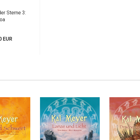
er Sterne 3:
oa
0 EUR