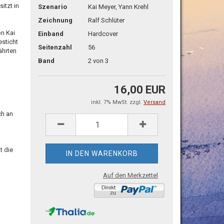
itzt in
Szenario
Kai Meyer, Yann Krehl
Zeichnung
Ralf Schlüter
on Kai
Einband
Hardcover
esticht
Seitenzahl
56
ährten
Band
2 von 3
16,00 EUR
inkl. 7% MwSt. zzgl.
Versand
ch an
t die
Auf den Merkzettel