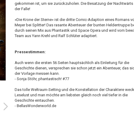
gekommen ist, um sie zurückzuholen. Die Besatzung der Nachtwärts s
der Falle!
»Die Krone der Sterne« ist die dritte Comic-Adaption eines Romans v
Meyer bei Splitter! Das rasante Abenteuer der bunten Heldentruppe b
durch seinen Mix aus Phantastik und Space Opera und wird vom bew
Team aus Yann Krehl und Ralf Schlüter adaptiert.
Pressestimmen:
Auch wenn die ersten 56 Seiten hauptsächlich als Einleitung für die
Geschichte dienen, versprechen sie schon jetzt ein Abenteuer, das si
der Vorlage messen kann.
- Sonja Stöhr, phantastisch! #77
Das tolle Weltraum-Setting und die Konstellation der Charaktere weck
Leselust und man möchte am liebsten gleich noch viel tiefer in die
Geschichte eintauchen.
- BellasWonderworld.de