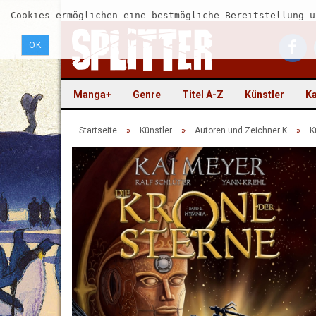
Cookies ermöglichen eine bestmögliche Bereitstellung u
OK
Manga+
Genre
Titel A-Z
Künstler
Ka
»
»
»
Startseite
Künstler
Autoren und Zeichner K
K