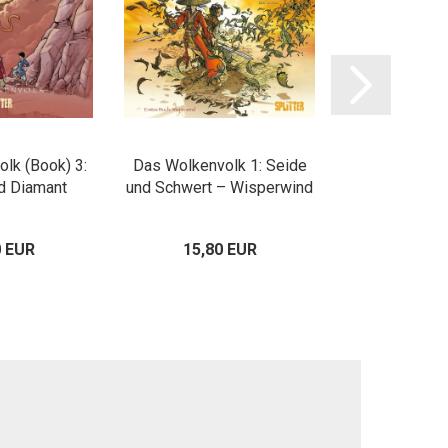
lk (Book) 3:
Das Wolkenvolk 1: Seide
Das Wolkenvo
d Diamant
und Schwert – Wisperwind
und Schwert
0 EUR
15,80 EUR
15,80