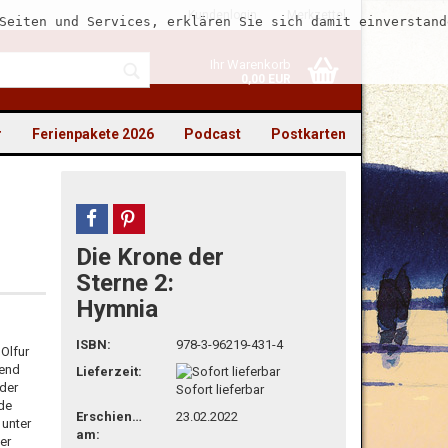
Kundenlogin
Merkzettel
Seiten und Services, erklären Sie sich damit einverstand
Ihr Warenkorb
0,00 EUR
r
Ferienpakete 2026
Podcast
Postkarten
teilen
pin it
Die Krone der
to erstellen
Sterne 2:
Hymnia
swort vergessen?
ISBN:
978-3-96219-431-4
 Olfur
rend
Lieferzeit:
 der
Sofort lieferbar
nde
Erschienen
23.02.2022
 unter
am:
er