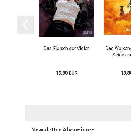
 (limitierte
Das Fleisch der Vielen
Das Wolkenv
ZA)
Seide un
80 EUR
19,80 EUR
19,8
Newsletter Abonnieren