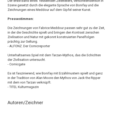
Der erste Band eines fesselnden Zweiteilers, verschwenderisch in
Szene gesetzt durch die elegante Sprache von Bonifay und die
Zeichnungen eines Meddour auf dem Gipfel seiner Kunst.
Pressestimmen:
Die Zeichnungen von Fabrice Meddour passen sehr gut zu der Zeit,
in der die Geschichte spielt und bringen den Kontrast zwischen
Zivilisation und Natur mit gekonnt konstruierten Panelfolgen
prächtig zur Geltung.
- ALFONZ. Der Comicreporter
Unterhaltsames Spiel mit dem Tarzan-Mythos, das die Schichten
der Zivilisation untersucht.
- Comicgate
Es ist faszinierend, wie Bonifay mit Erzählmustern spielt und ganz
in der Tradition von Alan Moore den Mythos von Jack the Ripper
mit dem von Tarzan verknüpft.
- TITEL Kulturmagazin
Autoren/Zeichner