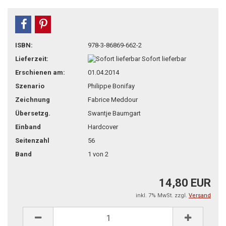
teilen
pin it
ISBN:
978-3-86869-662-2
Lieferzeit:
Sofort lieferbar
Erschienen am:
01.04.2014
Szenario
Philippe Bonifay
Zeichnung
Fabrice Meddour
Übersetzg.
Swantje Baumgart
Einband
Hardcover
Seitenzahl
56
Band
1 von 2
14,80 EUR
inkl. 7% MwSt. zzgl.
Versand