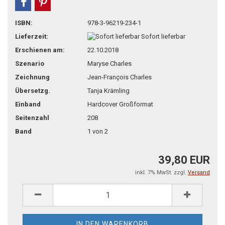
teilen
pin it
ISBN:
978-3-96219-234-1
Lieferzeit:
Sofort lieferbar
Erschienen am:
22.10.2018
Szenario
Maryse Charles
Zeichnung
Jean-François Charles
Übersetzg.
Tanja Krämling
Einband
Hardcover Großformat
Seitenzahl
208
Band
1 von 2
39,80 EUR
inkl. 7% MwSt. zzgl.
Versand