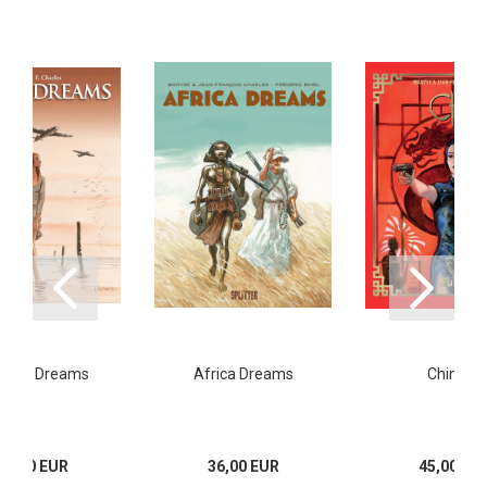
 and Dreams
Africa Dreams
China Li
24,80 EUR
36,00 EUR
45,00 EU