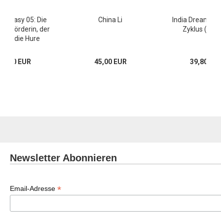
Fantasy 05: Die
China Li
India Dreams: Z
gsmörderin, der
Zyklus (Alb
in & die Hure
18,00 EUR
45,00 EUR
39,80 EU
Newsletter Abonnieren
*
Email-Adresse