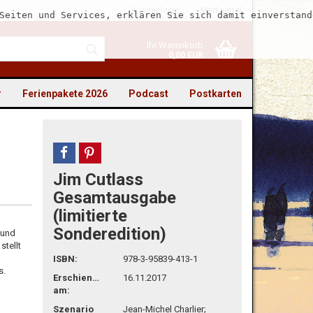
Kundenlogin
Merkzettel
Seiten und Services, erklären Sie sich damit einverstand
Ihr Warenkorb
0,00 EUR
r
Ferienpakete 2026
Podcast
Postkarten
teilen
pin it
Jim Cutlass
to erstellen
Gesamtausgabe
(limitierte
swort vergessen?
Sonderedition)
 und
stellt
ISBN:
978-3-95839-413-1
s.
Erschienen
16.11.2017
am:
Szenario
Jean-Michel Charlier;