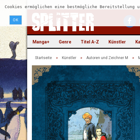
Cookies ermöglichen eine bestmögliche Bereitstellung u
OK
Manga+
Genre
Titel A-Z
Künstler
Ka
»
»
»
Startseite
Künstler
Autoren und Zeichner M