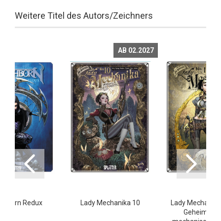
Weitere Titel des Autors/Zeichners
AB 02.2027
ithborn Redux
Lady Mechanika 10
Lady Mechanika
Geheimnis 