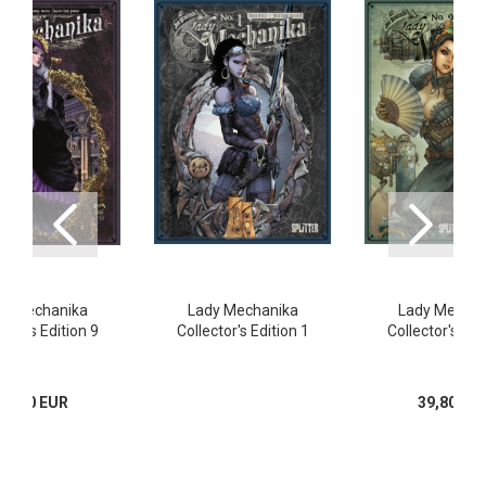
dy Mechanika
Lady Mechanika
Lady Mechan
ctor's Edition 9
Collector's Edition 1
Collector's Edi
39,80 EUR
39,80 EU