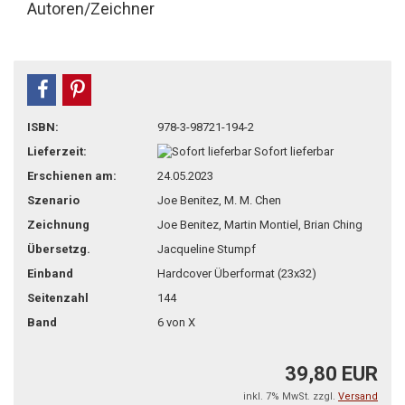
Autoren/Zeichner
teilen
pin it
ISBN:
978-3-98721-194-2
Lieferzeit:
Sofort lieferbar
Erschienen am:
24.05.2023
Szenario
Joe Benitez, M. M. Chen
Zeichnung
Joe Benitez, Martin Montiel, Brian Ching
Übersetzg.
Jacqueline Stumpf
Einband
Hardcover Überformat (23x32)
Seitenzahl
144
Band
6 von X
39,80 EUR
inkl. 7% MwSt. zzgl.
Versand