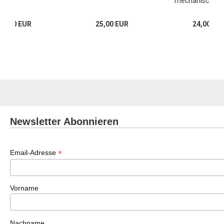
mechanischen 
25,00 EUR
25,00 EUR
24,00 EU
Newsletter Abonnieren
*
Email-Adresse
Vorname
Nachname