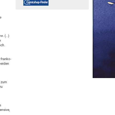
e
. (...)
e
sch.
 franko-
beiden
n zum
zu
s
ensive,