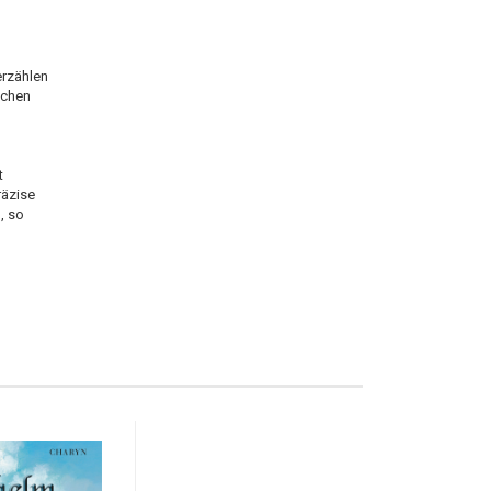
erzählen
schen
t
räzise
, so