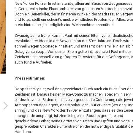
New Yorker Polizei. Er ist imstande, allein auf Basis von Zeugenauss
äußerst realistische Phantombilder von gesuchten Verbrechern anzufe
Doch ein Serienkiller, der in finsteren Winkeln der Stadt Frauen vergew
und tötet, stellt ein scheint’s unüberwindliches Problem dar. Alles, wa
stets hinterlässt, ist lediglich eine Weihnachtsmannmütze!
Zwanzig Jahre früher kommt Paul mit seinen Eltern voller idealistische
revolutionärer Ideen in der Sowjetunion der 50er Jahre an. Doch wird 
schnell wegen Spionage inhaftiert und mitsamt der Familie in ein sibi
Gulag verschleppt. Von seinen Eltern getrennt, avanciert Paul mit sei
Zeichentalent schnell zum gefragten Tätowierer für die Gefangenen, 
auch für die Aufseher.
Pressestimmen:
Doppelt tricky hier, weil das gezeichnete Buch auch ein Buch über da
Zeichnen ist. Daraus keinen Meta-Comic zu machen, sondern in sehr
eindrucksvollen Bildern (nicht zu vergessen die Colorierung) die jewei
Atmosphären des Lagers, des Moskau der 1930er Jahre (wo das Un
anfing) und das New York der 1970er einzufangen, dass es den Lese
nachgerade anspringt, ist ziemlich genial. Boucqs gequälte und
geschundene Leiber, seine Porträts von Tätern und Opfern und vor all
gesprenkelten Charaktere unterstreichen die notwendige Brutalität de
Handlung.