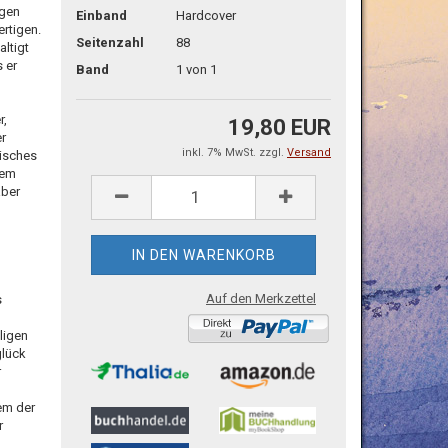
agen
Einband
Hardcover
rtigen.
Seitenzahl
88
altigt
s er
Band
1 von 1
r,
19,80 EUR
er
inkl. 7% MwSt. zzgl.
Versand
risches
nem
aber
Auf den Merkzettel
s
ligen
glück
r
em der
r