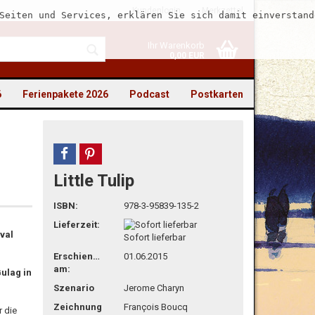
Kundenlogin
Merkzettel
Seiten und Services, erklären Sie sich damit einverstand
Ihr Warenkorb
0,00 EUR
6
Ferienpakete 2026
Podcast
Postkarten
teilen
pin it
Little Tulip
to erstellen
ISBN:
978-3-95839-135-2
swort vergessen?
Lieferzeit:
val
Sofort lieferbar
Erschienen
01.06.2015
am:
Gulag in
Szenario
Jerome Charyn
Zeichnung
François Boucq
r die