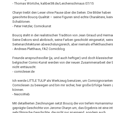
- Thomas Wörtche, kaliber38.de/Leichenschmaus 07/15
Charyn treibt den Leser ohne Pause über die Seiten. Die Bilder haben
gewohnte Boucq-Qualität – seine Figuren sind echte Charaktere, kein
Schablonen.
- Peter Hetzler, Comickunst
Boucq steht in der realistischen Tradition von Jean Giraud und Hermann
Seine Dekors sind akribisch, seine Farben geschickt eingesetzt, sein
Seitenarchitekturen abwechslungsreich, aber niemals effekthascheri
- Andreas Platthaus, FAZ Comicblog
Freunde anspruchsvoller (ja, und auch heftiger) und doch klassischer
belgischer Comic-Kunst werden von der neuen Zusammenarbeit der 
nicht enttäuscht.
- comicleser.de
Ich werde LITTLE TULIP als Werkzeug benutzen, um Comicignorante
Comiclesen zu bewegen und bin mir sicher, hier große Erfolge feiern 
können.
- NecroWeb
Mit detaillierten Zeichnungen setzt Boucq die von tiefem Humanismu
geprägte Geschichte von Jerome Charyn um, das Ergebnis ist eine int
sehr filmische Geschichte, die nicht nur spannend, sondern auch