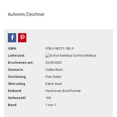
Autoren/Zeichner
teilen
pin it
ISBN:
978-3-98721-182-9
Lieferzeit:
Sofort lieferbar
Erschienen am:
20.09.2023
Szenario
Cullen Bunn
Zeichnung
Fran Galán
Übersetzg.
Katrin Aust
Einband
Hardcover, Bookformat
Seitenzahl
104
Band
1 von 1