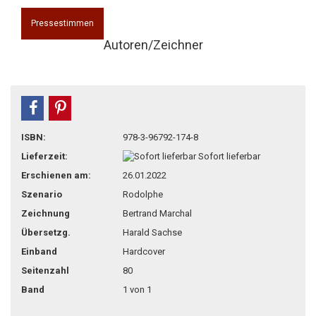
Pressestimmen
Autoren/Zeichner
teilen
pin it
ISBN:
978-3-96792-174-8
Lieferzeit:
Sofort lieferbar
Erschienen am:
26.01.2022
Szenario
Rodolphe
Zeichnung
Bertrand Marchal
Übersetzg.
Harald Sachse
Einband
Hardcover
Seitenzahl
80
Band
1 von 1