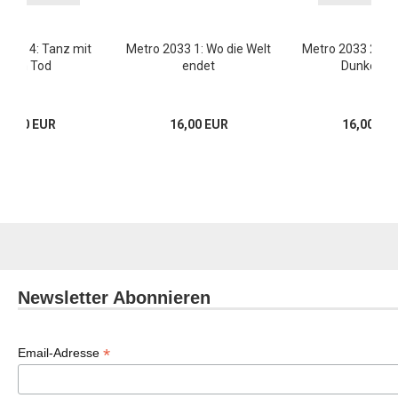
2033 4: Tanz mit
Metro 2033 1: Wo die Welt
Metro 2033 2: M
dem Tod
endet
Dunkelhei
16,00 EUR
16,00 EUR
16,00 EU
Newsletter Abonnieren
*
Email-Adresse