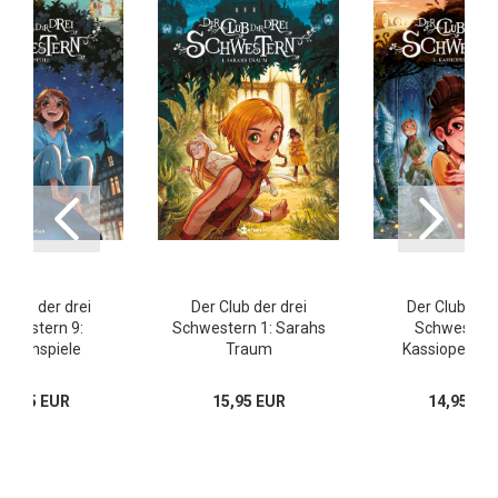
 Club der drei
Der Club der drei
Der Club der 
hwestern 9:
Schwestern 1: Sarahs
Schwestern
askenspiele
Traum
Kassiopeias L
16,95 EUR
15,95 EUR
14,95 EU