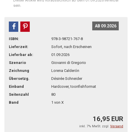
Dieser Artikel wird voraussichtlich ab dem 01.09.2026 lieferbar
sein.
AB 09.2026
teilen
pin it
ISBN:
978-3-98721-767-8
Lieferzeit:
Sofort, nach Erscheinen
Lieferbar ab:
01.09.2026
Szenario
Giovanni di Gregorio
Zeichnung
Lorena Calderón
Übersetzg.
Désirée Schneider
Einband
Hardcover, toonfishformat
Seitenzahl
80
Band
1 von X
16,95 EUR
inkl. 7% MwSt. zzgl.
Versand