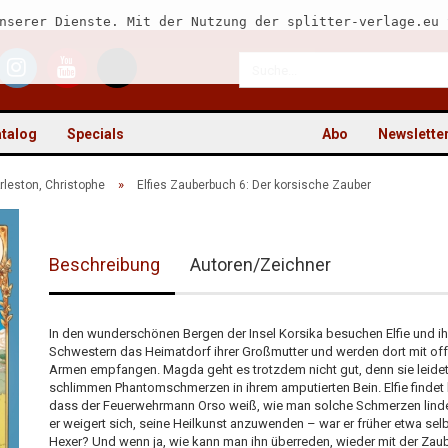
nserer Dienste. Mit der Nutzung der splitter-verlage.eu 
talog
Specials
Abo
Newslette
»
rleston, Christophe
Elfies Zauberbuch 6: Der korsische Zauber
Beschreibung
Autoren/Zeichner
Kon
Pas
In den wunderschönen Bergen der Insel Korsika besuchen Elfie und ih
Schwestern das Heimatdorf ihrer Großmutter und werden dort mit of
Armen empfangen. Magda geht es trotzdem nicht gut, denn sie leidet
schlimmen Phantomschmerzen in ihrem amputierten Bein. Elfie findet 
dass der Feuerwehrmann Orso weiß, wie man solche Schmerzen linde
er weigert sich, seine Heilkunst anzuwenden – war er früher etwa selb
Hexer? Und wenn ja, wie kann man ihn überreden, wieder mit der Zau