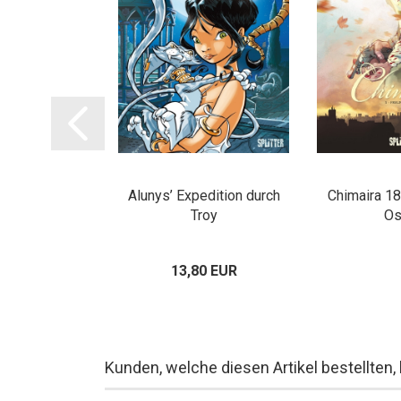
niversum
Alunys’ Expedition durch
Chimaira 18
 Lanfeust 1 &
Troy
Os
Gnome 1
80 EUR
13,80 EUR
Kunden, welche diesen Artikel bestellten,