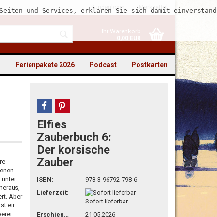
Kundenlogin
Merkzettel
Seiten und Services, erklären Sie sich damit einverstand
Ihr Warenkorb
0,00 EUR
r
Ferienpakete 2026
Podcast
Postkarten
teilen
pin it
Elfies
to erstellen
Zauberbuch 6:
Der korsische
swort vergessen?
Zauber
re
fenen
 unter
ISBN:
978-3-96792-798-6
heraus,
Lieferzeit:
rt. Aber
Sofort lieferbar
st ein
berei
Erschienen
21.05.2026