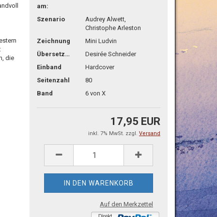
andvoll
am:
Szenario
Audrey Alwett,
Christophe Arleston
estern
Zeichnung
Mini Ludvin
:
Übersetzg.
Desirée Schneider
n, die
Einband
Hardcover
Seitenzahl
80
Band
6 von X
17,95 EUR
inkl. 7% MwSt. zzgl.
Versand
Auf den Merkzettel