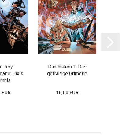
on Troy
Danthrakon 1: Das
Danthrakon 2:
abe: Cixis
gefräßige Grimoire
Launi
imnis
0 EUR
16,00 EUR
16,00