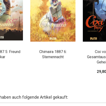
87 5: Freund
Chimaira 1887 6:
Cixi v
kar
Sternennacht
Gesamtausg
Gehe
29,8
 haben auch folgende Artikel gekauft: