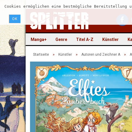
Cookies ermöglichen eine bestmögliche Bereitstellung u
OK
Manga+
Genre
Titel A-Z
Künstler
Ka
»
»
»
Startseite
Künstler
Autoren und Zeichner A
A