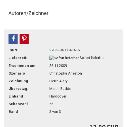
Autoren/Zeichner
teilen
pin it
ISBN:
978-3-940864-82-6
Lieferzeit:
Sofort lieferbar
Erschienen am:
26.11.2009
Szenario
Christophe Arleston
Zeichnung
Pierre Alary
Übersetzg.
Martin Budde
Einband
Hardcover
Seitenzahl
56
Band
2 von 3