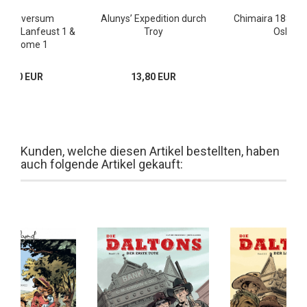
oy Universum
Alunys’ Expedition durch
Chimaira 1887 5:
ack: Lanfeust 1 &
Troy
Oskar
ie Gnome 1
22,80 EUR
13,80 EUR
Kunden, welche diesen Artikel bestellten, haben
auch folgende Artikel gekauft: