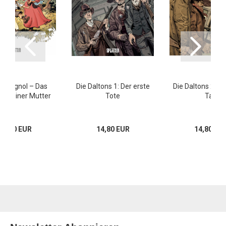
l Pagnol – Das
Die Daltons 1: Der erste
Die Daltons 2: De
s meiner Mutter
Tote
Tag
19,80 EUR
14,80 EUR
14,80 EU