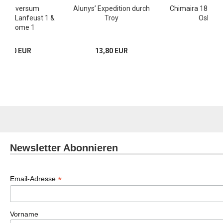
oy Universum
Alunys’ Expedition durch
Chimaira 1887 5:
ack: Lanfeust 1 &
Troy
Oskar
ie Gnome 1
22,80 EUR
13,80 EUR
Newsletter Abonnieren
*
Email-Adresse
Vorname