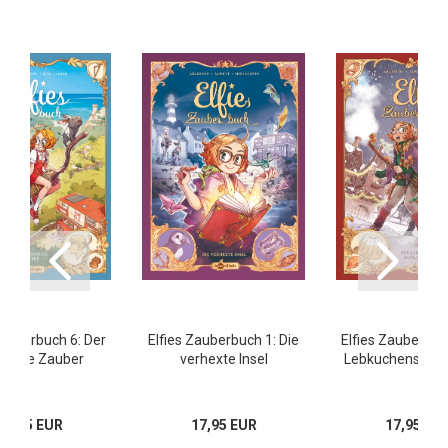
Zauberbuch 6: Der
Elfies Zauberbuch 1: Die
Elfies Zauberbuc
sische Zauber
verhexte Insel
Lebkuchenschla
17,95 EUR
17,95 EUR
17,95 EU