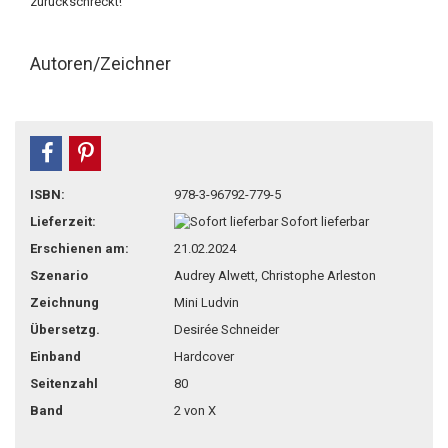
zurückschreckt!
Autoren/Zeichner
teilen
pin it
ISBN:
978-3-96792-779-5
Lieferzeit:
Sofort lieferbar
Erschienen am:
21.02.2024
Szenario
Audrey Alwett, Christophe Arleston
Zeichnung
Mini Ludvin
Übersetzg.
Desirée Schneider
Einband
Hardcover
Seitenzahl
80
Band
2 von X