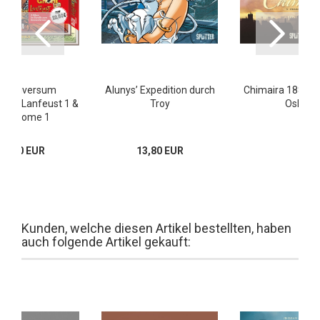
oy Universum
Alunys’ Expedition durch
Chimaira 1887 5:
ack: Lanfeust 1 &
Troy
Oskar
ie Gnome 1
22,80 EUR
13,80 EUR
Kunden, welche diesen Artikel bestellten, haben
auch folgende Artikel gekauft: