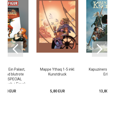
h 2: Ein Palast,
Mappe Ythaq 1-5 inkl.
Kapuzinerschule
e und blutrote
Kunstdruck
Erbe
chte (SPECIAL
N: Buch + Figur)
28,80 EUR
5,80 EUR
13,80 EU