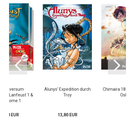
oy Universum
Alunys’ Expedition durch
Chimaira 1887 5:
ack: Lanfeust 1 &
Troy
Oskar
ie Gnome 1
22,80 EUR
13,80 EUR