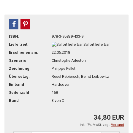
teilen
pin it
ISBN:
978-3-95839-433-9
Lieferzeit:
Sofort lieferbar
Erschienen am:
22.05.2018
Szenario
Christophe Arleston
Zeichnung
Philippe Pellet
Übersetzg.
Resel Rebiersch, Bernd Leibowitz
Einband
Hardcover
Seitenzahl
168
Band
3 von X
34,80 EUR
inkl. 7% MwSt. zzgl.
Versand