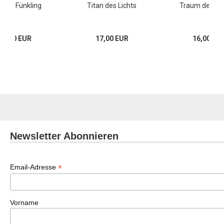
ende Fünkling
Titan des Lichts
Traum des Ha
15,00 EUR
17,00 EUR
16,00 EU
Newsletter Abonnieren
*
Email-Adresse
Vorname