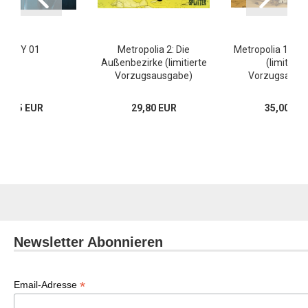
BABY 01
Metropolia 2: Die
Metropolia 1: Ber
Außenbezirke (limitierte
(limitierte
Vorzugsausgabe)
Vorzugsausg
14,95 EUR
29,80 EUR
35,00 EU
Newsletter Abonnieren
*
Email-Adresse