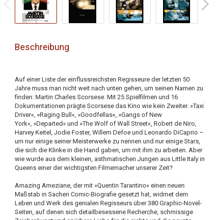
Beschreibung
Auf einer Liste der einflussreichsten Regisseure der letzten 50
Jahre muss man nicht weit nach unten gehen, um seinen Namen zu
finden: Martin Charles Scorsese. Mit 25 Spielfilmen und 16
Dokumentationen prägte Scorsese das Kino wie kein Zweiter. »Taxi
Driver«, »Raging Bull«, »Goodfellas«, »Gangs of New
York«, »Departed« und »The Wolf of Wall Street«, Robert de Niro,
Harvey Keitel, Jodie Foster, Willem Defoe und Leonardo DiCaprio –
um nur einige seiner Meisterwerke zu nennen und nur einige Stars,
die sich die Klinke in die Hand gaben, um mit ihm zu arbeiten. Aber
wie wurde aus dem kleinen, asthmatischen Jungen aus Little Italy in
Queens einer der wichtigsten Filmemacher unserer Zeit?
Amazing Ameziane, der mit »Quentin Tarantino« einen neuen
Maßstab in Sachen Comic-Biografie gesetzt hat, widmet dem
Leben und Werk des genialen Regisseurs über 380 Graphic-Novel-
Seiten, auf denen sich detailbesessene Recherche, schmissige