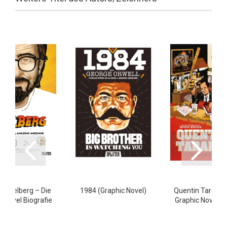
 Spielberg – Die
1984 (Graphic Novel)
Quentin Tarantin
c Novel Biografie
Graphic Novel Bi