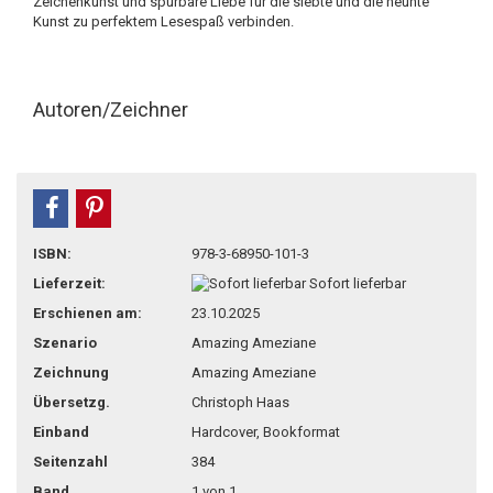
Zeichenkunst und spürbare Liebe für die siebte und die neunte
Kunst zu perfektem Lesespaß verbinden.
Autoren/Zeichner
teilen
pin it
ISBN:
978-3-68950-101-3
Lieferzeit:
Sofort lieferbar
Erschienen am:
23.10.2025
Szenario
Amazing Ameziane
Zeichnung
Amazing Ameziane
Übersetzg.
Christoph Haas
Einband
Hardcover, Bookformat
Seitenzahl
384
Band
1 von 1