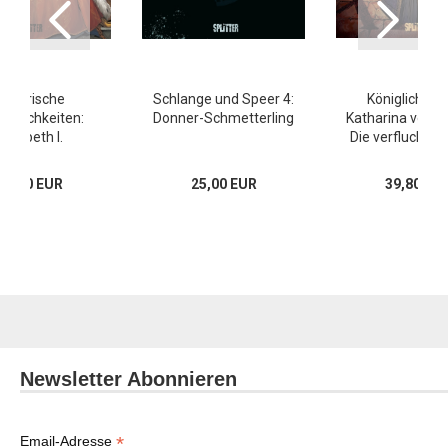
Historische
Schlange und Speer 4:
Königliches B
sönlichkeiten:
Donner-Schmetterling
Katharina von M
Elisabeth I.
Die verfluchte 
17,00 EUR
25,00 EUR
39,80 EU
Newsletter Abonnieren
*
Email-Adresse