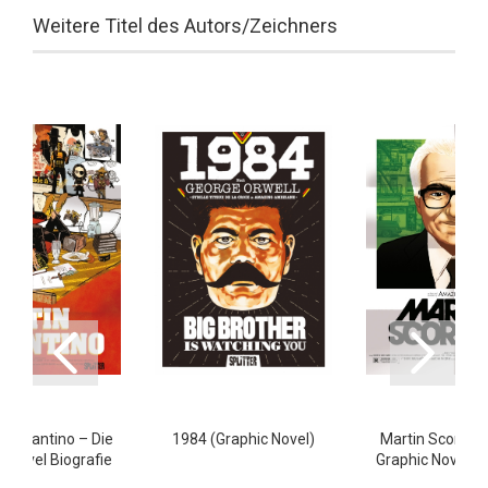
Weitere Titel des Autors/Zeichners
n Tarantino – Die
1984 (Graphic Novel)
Martin Scorsese
c Novel Biografie
Graphic Novel Bi