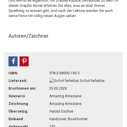
Und wie ist es eigentlich, mit Stanley Kubrick befreundet zu sein? In
dieser Graphic Novel erfahren Sie alles, was es über Steven
Spielberg zu wissen gibt, und nach der Lektüre werden Sie auch
seine Filme mit völlig neuen Augen sehen.
Autoren/Zeichner
teilen
pin it
ISBN:
978-3-68950-143-3
Lieferzeit:
Sofort lieferbar
Erschienen am:
23.03.2026
Szenario
Amazing Ameziane
Zeichnung
Amazing Ameziane
Übersetzg.
Harald Sachse
Einband
Hardcover, Bookformat
Seitenzahl
192