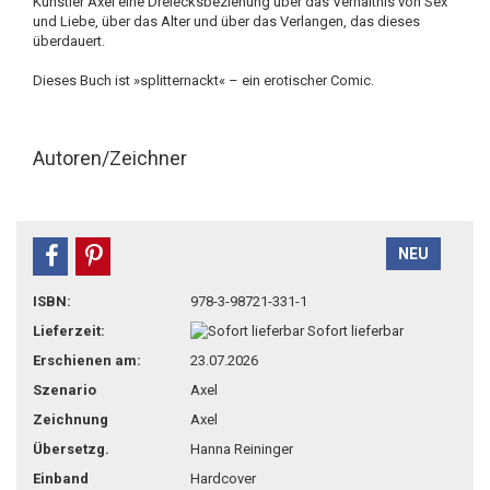
Künstler Axel eine Dreiecksbeziehung über das Verhältnis von Sex
und Liebe, über das Alter und über das Verlangen, das dieses
überdauert.
Dieses Buch ist »splitternackt« – ein erotischer Comic.
Autoren/Zeichner
NEU
teilen
pin it
ISBN:
978-3-98721-331-1
Lieferzeit:
Sofort lieferbar
Erschienen am:
23.07.2026
Szenario
Axel
Zeichnung
Axel
Übersetzg.
Hanna Reininger
Einband
Hardcover