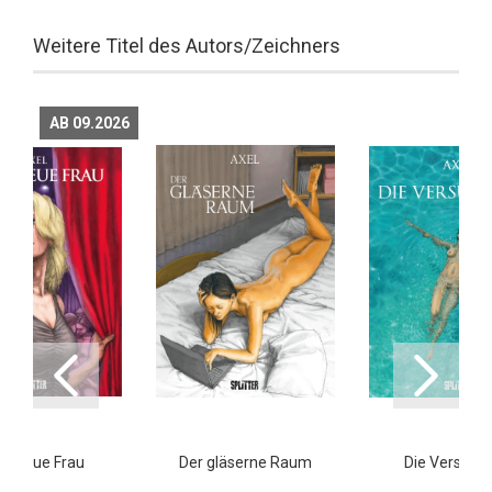
Weitere Titel des Autors/Zeichners
AB 09.2026
ne treue Frau
Der gläserne Raum
Die Versuch