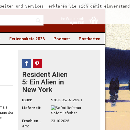
Kundenlogin
Merkzettel
Seiten und Services, erklären Sie sich damit einverstand
Ihr Warenkorb
0,00 EUR
r
Ferienpakete 2026
Podcast
Postkarten
teilen
pin it
Resident Alien
to erstellen
5: Ein Alien in
New York
swort vergessen?
ISBN:
978-3-96792-269-1
emals
Lieferzeit:
amane der
Sofort lieferbar
em
Erschienen
23.10.2025
am: