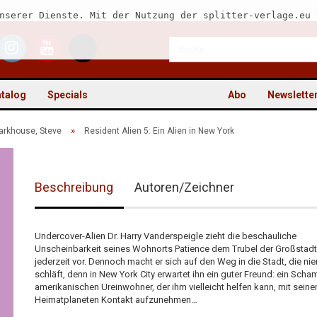
nserer Dienste. Mit der Nutzung der splitter-verlage.eu 
talog
Specials
Abo
Newslette
»
arkhouse, Steve
Resident Alien 5: Ein Alien in New York
Beschreibung
Autoren/Zeichner
Kon
Pas
Undercover-Alien Dr. Harry Vanderspeigle zieht die beschauliche
Unscheinbarkeit seines Wohnorts Patience dem Trubel der Großstadt
jederzeit vor. Dennoch macht er sich auf den Weg in die Stadt, die ni
schläft, denn in New York City erwartet ihn ein guter Freund: ein Sch
amerikanischen Ureinwohner, der ihm vielleicht helfen kann, mit sein
Heimatplaneten Kontakt aufzunehmen…