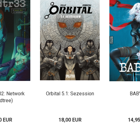
02: Network
Orbital 5.1: Sezession
BAB
dtree)
0 EUR
18,00 EUR
14,9