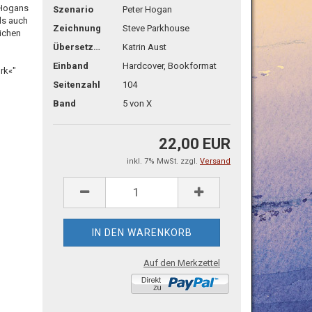
 Hogans
Szenario
Peter Hogan
ls auch
Zeichnung
Steve Parkhouse
ichen
Übersetzg.
Katrin Aust
Einband
Hardcover, Bookformat
ork«"
Seitenzahl
104
Band
5 von X
22,00 EUR
inkl. 7% MwSt. zzgl.
Versand
Auf den Merkzettel