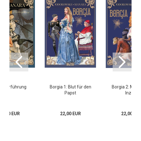
vatvorführung
Borgia 1: Blut für den
Borgia 2: Mach
Papst
Inzest
29,80 EUR
22,00 EUR
22,00 EU