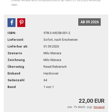
Dieser Artikel wird voraussichtlich ab dem 01.09.2026 lieferbar
sein.
AB 09.2026
teilen
pin it
ISBN:
978-3-69258-001-2
Lieferzeit:
Sofort, nach Erscheinen
Lieferbar ab:
01.09.2026
Szenario
Milo Manara
Zeichnung
Milo Manara
Übersetzg.
Resel Rebiersch
Einband
Hardcover
Seitenzahl
64
Band
1 von 1
22,00 EUR
inkl. 7% MwSt. zzgl.
Versand