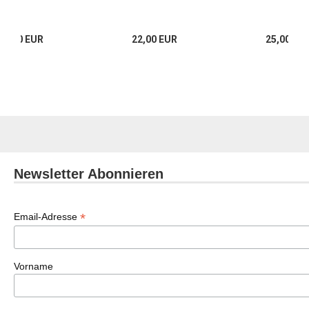
29,80 EUR
22,00 EUR
25,00 EU
Newsletter Abonnieren
*
Email-Adresse
Vorname