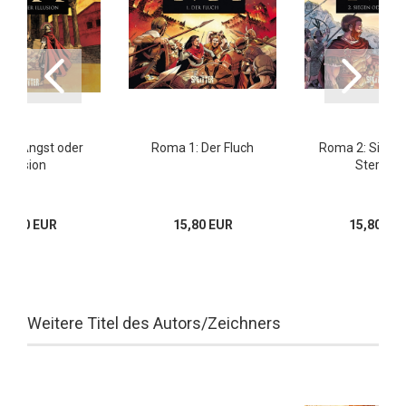
 5: Angst oder
Roma 1: Der Fluch
Roma 2: Siege
Illusion
Sterben
15,80 EUR
15,80 EUR
15,80 EU
Weitere Titel des Autors/Zeichners