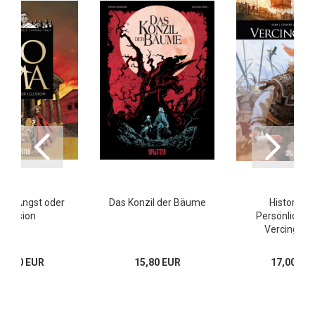
 5: Angst oder
Das Konzil der Bäume
Historisch
Illusion
Persönlichkei
Vercingetor
15,80 EUR
15,80 EUR
17,00 EU