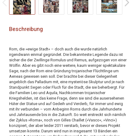
Beschreibung
Rom, die »ewige Stadt« – doch auch die wurde natürlich
irgendwann einmal gegründet. Die bekannteste Legende dazu ist
sicher die der Zwillinge Romulus und Remus, aufgezogen von einer
Wölfin. Aber es gibt noch eine weitere, kaum weniger spektakuläre
Sage, nach der Rom eine Gründung trojanischer Flüchtlinge um
Aeneas gewesen sein soll. Der brachte bei dieser Gelegenheit
angeblich das Palladium mit, eine mysteriöse Skulptur und je nach
Standpunkt Segen oder Fluch für die Stadt, die sie beherbergt. Für
die Familien Leo und Aquila, Nachkommen trojanischer
Kriegshelden, ist das keine Frage, denn sie sind die ausersehenen
Hüter der Statue und auf Gedeih und Verderb, für immer und ewig
mit ihr verbunden – vom Anbeginn Roms durch die Jahrhunderte
und Jahrtausende bis in die Zukunft. So weit erstreckt sich nämlich
der Zyklus »Roma«, noch von Gilles Chaillet (»Vasco«, »Vinci«)
konzipiert, der aber leider 2011 verstarb, bevor er dieses Projekt
umsetzen konnte. Darum wird nun in insgesamt 13 Bänden ein