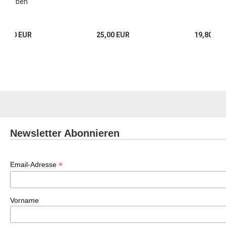
Sterben
15,80 EUR
25,00 EUR
19,80 EU
Newsletter Abonnieren
*
Email-Adresse
Vorname