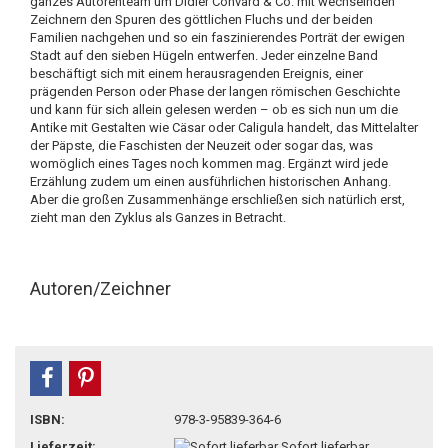
ganzes Autorenteam um Didier Convard & Co. mit wechselnden
Zeichnern den Spuren des göttlichen Fluchs und der beiden
Familien nachgehen und so ein faszinierendes Porträt der ewigen
Stadt auf den sieben Hügeln entwerfen. Jeder einzelne Band
beschäftigt sich mit einem herausragenden Ereignis, einer
prägenden Person oder Phase der langen römischen Geschichte
und kann für sich allein gelesen werden – ob es sich nun um die
Antike mit Gestalten wie Cäsar oder Caligula handelt, das Mittelalter
der Päpste, die Faschisten der Neuzeit oder sogar das, was
womöglich eines Tages noch kommen mag. Ergänzt wird jede
Erzählung zudem um einen ausführlichen historischen Anhang.
Aber die großen Zusammenhänge erschließen sich natürlich erst,
zieht man den Zyklus als Ganzes in Betracht.
Autoren/Zeichner
teilen
pin it
ISBN:
978-3-95839-364-6
Lieferzeit:
Sofort lieferbar