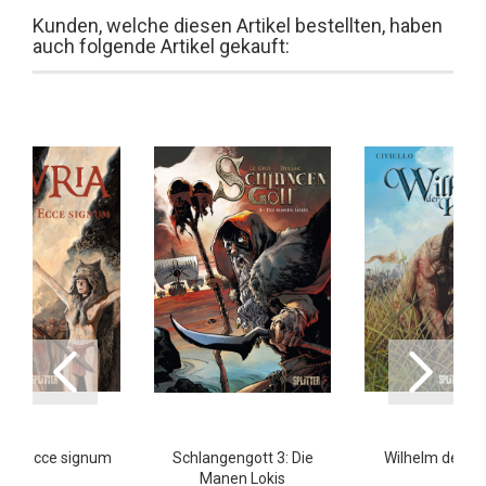
Kunden, welche diesen Artikel bestellten, haben
auch folgende Artikel gekauft:
a 1: Ecce signum
Schlangengott 3: Die
Wilhelm der He
Manen Lokis