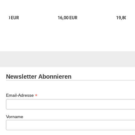
18,80 EUR
16,00 EUR
19,80 EU
Newsletter Abonnieren
*
Email-Adresse
Vorname