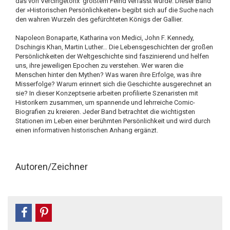
das von Vercingetorix' größtem Feind verfasst wurde. Dieser Band
der »Historischen Persönlichkeiten« begibt sich auf die Suche nach
den wahren Wurzeln des gefürchteten Königs der Gallier.
Napoleon Bonaparte, Katharina von Medici, John F. Kennedy,
Dschingis Khan, Martin Luther… Die Lebensgeschichten der großen
Persönlichkeiten der Weltgeschichte sind faszinierend und helfen
uns, ihre jeweiligen Epochen zu verstehen. Wer waren die
Menschen hinter den Mythen? Was waren ihre Erfolge, was ihre
Misserfolge? Warum erinnert sich die Geschichte ausgerechnet an
sie? In dieser Konzeptserie arbeiten profilierte Szenaristen mit
Historikern zusammen, um spannende und lehrreiche Comic-
Biografien zu kreieren. Jeder Band betrachtet die wichtigsten
Stationen im Leben einer berühmten Persönlichkeit und wird durch
einen informativen historischen Anhang ergänzt.
Autoren/Zeichner