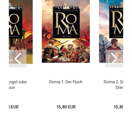
 5: Angst oder
Roma 1: Der Fluch
Roma 2: Siege
Illusion
Sterben
15,80 EUR
15,80 EUR
15,80 EU