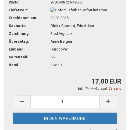
teilen
pin it
ISBN:
978-3-98721-490-5
Lieferzeit:
Sofort lieferbar
Erschienen am:
23.03.2026
Szenario
Didier Convard, Eric Adam
Zeichnung
Fred Vignaux
Übersetzg.
Anne Bergen
Einband
Hardcover
Seitenzahl
56
Band
1 von 1
17,00 EUR
inkl. 7% MwSt. zzgl.
Versand