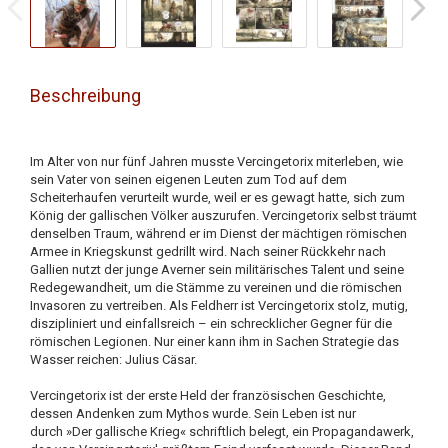
Beschreibung
Im Alter von nur fünf Jahren musste Vercingetorix miterleben, wie
sein Vater von seinen eigenen Leuten zum Tod auf dem
Scheiterhaufen verurteilt wurde, weil er es gewagt hatte, sich zum
König der gallischen Völker auszurufen. Vercingetorix selbst träumt
denselben Traum, während er im Dienst der mächtigen römischen
Armee in Kriegskunst gedrillt wird. Nach seiner Rückkehr nach
Gallien nutzt der junge Averner sein militärisches Talent und seine
Redegewandheit, um die Stämme zu vereinen und die römischen
Invasoren zu vertreiben. Als Feldherr ist Vercingetorix stolz, mutig,
diszipliniert und einfallsreich – ein schrecklicher Gegner für die
römischen Legionen. Nur einer kann ihm in Sachen Strategie das
Wasser reichen: Julius Cäsar.
Vercingetorix ist der erste Held der französischen Geschichte,
dessen Andenken zum Mythos wurde. Sein Leben ist nur
durch »Der gallische Krieg« schriftlich belegt, ein Propagandawerk,