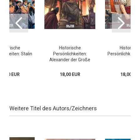
Historische
Historische
Historisch
ichkeiten: Stalin
Persönlichkeiten:
Persönlichkeiten
Alexander der Große
17,00 EUR
18,00 EUR
18,00 EU
Weitere Titel des Autors/Zeichners