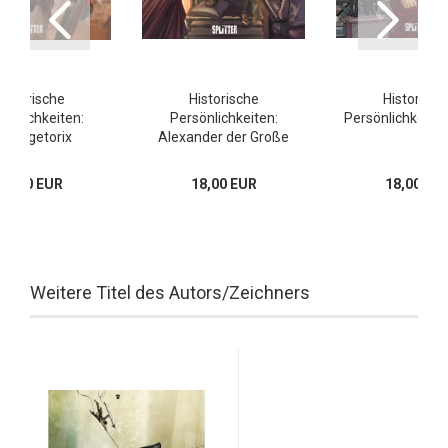
Historische
Historische
Historisch
sönlichkeiten:
Persönlichkeiten:
Persönlichkeiten
ercingetorix
Alexander der Große
17,00 EUR
18,00 EUR
18,00 EU
Weitere Titel des Autors/Zeichners