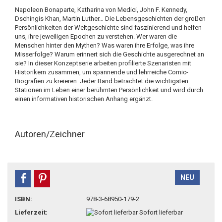
Napoleon Bonaparte, Katharina von Medici, John F. Kennedy,
Dschingis Khan, Martin Luther… Die Lebensgeschichten der großen
Persönlichkeiten der Weltgeschichte sind faszinierend und helfen
uns, ihre jeweiligen Epochen zu verstehen. Wer waren die
Menschen hinter den Mythen? Was waren ihre Erfolge, was ihre
Misserfolge? Warum erinnert sich die Geschichte ausgerechnet an
sie? In dieser Konzeptserie arbeiten profilierte Szenaristen mit
Historikern zusammen, um spannende und lehrreiche Comic-
Biografien zu kreieren. Jeder Band betrachtet die wichtigsten
Stationen im Leben einer berühmten Persönlichkeit und wird durch
einen informativen historischen Anhang ergänzt.
Autoren/Zeichner
NEU
teilen
pin it
ISBN:
978-3-68950-179-2
Lieferzeit:
Sofort lieferbar