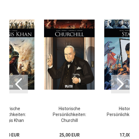
Historische
Historische
Historisch
sönlichkeiten:
Persönlichkeiten:
Persönlichkeiten
chingis Khan
Churchill
17,00 EUR
25,00 EUR
17,00 EU