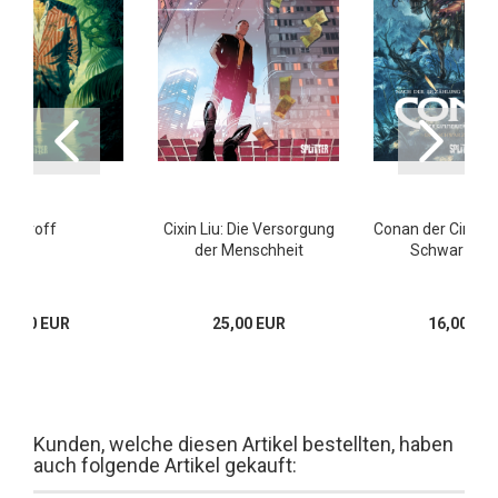
Zaroff
Cixin Liu: Die Versorgung
Conan der Cimmer
der Menschheit
Schwarze Kr
19,80 EUR
25,00 EUR
16,00 EU
Kunden, welche diesen Artikel bestellten, haben
auch folgende Artikel gekauft: