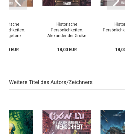
Historische
Historische
Historisch
sönlichkeiten:
Persönlichkeiten:
Persönlichkeiten
ercingetorix
Alexander der Große
17,00 EUR
18,00 EUR
18,00 EU
Weitere Titel des Autors/Zeichners