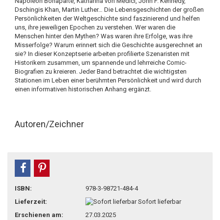
Napoleon Bonaparte, Katharina von Medici, John F. Kennedy,
Dschingis Khan, Martin Luther… Die Lebensgeschichten der großen
Persönlichkeiten der Weltgeschichte sind faszinierend und helfen
uns, ihre jeweiligen Epochen zu verstehen. Wer waren die
Menschen hinter den Mythen? Was waren ihre Erfolge, was ihre
Misserfolge? Warum erinnert sich die Geschichte ausgerechnet an
sie? In dieser Konzeptserie arbeiten profilierte Szenaristen mit
Historikern zusammen, um spannende und lehrreiche Comic-
Biografien zu kreieren. Jeder Band betrachtet die wichtigsten
Stationen im Leben einer berühmten Persönlichkeit und wird durch
einen informativen historischen Anhang ergänzt.
Autoren/Zeichner
teilen
pin it
ISBN:
978-3-98721-484-4
Lieferzeit:
Sofort lieferbar
Erschienen am:
27.03.2025