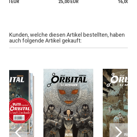
19,80 EUR
25,00 EUR
16,00 EU
Kunden, welche diesen Artikel bestellten, haben
auch folgende Artikel gekauft: