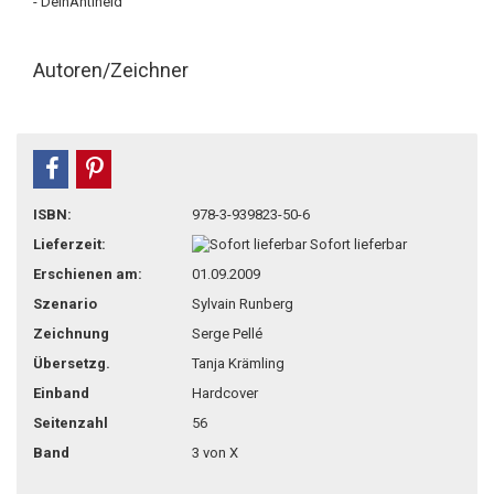
- DeinAntiheld
Autoren/Zeichner
teilen
pin it
ISBN:
978-3-939823-50-6
Lieferzeit:
Sofort lieferbar
Erschienen am:
01.09.2009
Szenario
Sylvain Runberg
Zeichnung
Serge Pellé
Übersetzg.
Tanja Krämling
Einband
Hardcover
Seitenzahl
56
Band
3 von X