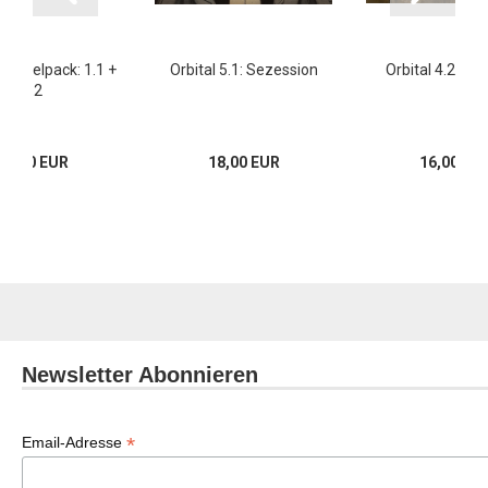
 Doppelpack: 1.1 +
Orbital 5.1: Sezession
Orbital 4.2: Ko
1.2
24,00 EUR
18,00 EUR
16,00 EU
Newsletter Abonnieren
*
Email-Adresse