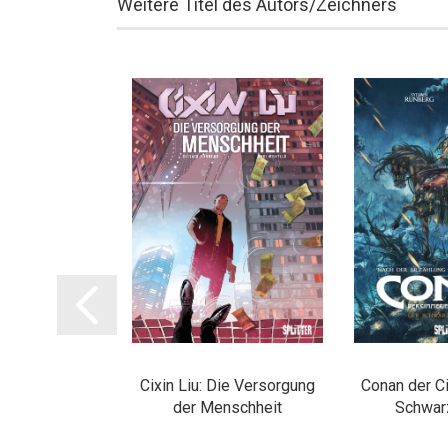
Weitere Titel des Autors/Zeichners
roff
Cixin Liu: Die Versorgung
Conan der C
der Menschheit
Schwar