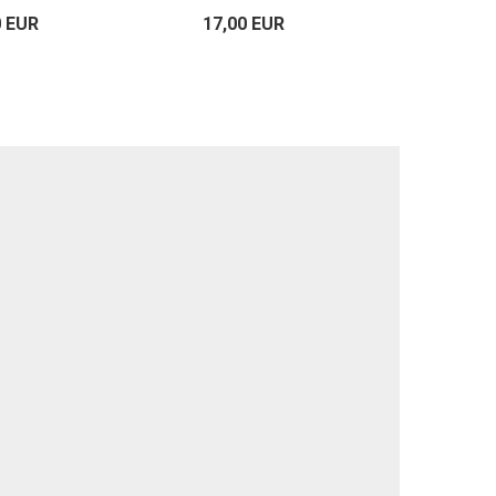
0 EUR
17,00 EUR
17,00