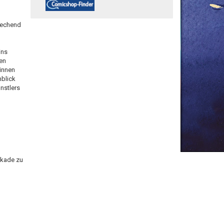
stechend
ins
den
 innen
nblick
nstlers
ockade zu