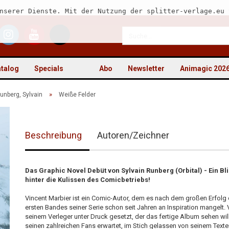
nserer Dienste. Mit der Nutzung der splitter-verlage.eu 
talog
Specials
Abo
Newsletter
Animagic 202
»
unberg, Sylvain
Weiße Felder
Beschreibung
Autoren/Zeichner
Kon
Pas
Das Graphic Novel Debüt von Sylvain Runberg (Orbital) - Ein Bl
hinter die Kulissen des Comicbetriebs!
Vincent Marbier ist ein Comic-Autor, dem es nach dem großen Erfolg
ersten Bandes seiner Serie schon seit Jahren an Inspiration mangelt.
seinem Verleger unter Druck gesetzt, der das fertige Album sehen wil
seinen zahlreichen Fans erwartet, im Stich gelassen von seinem Texter