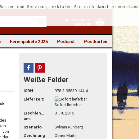
Kundenlogin
Merkzettel
Seiten und Services, erklären Sie sich damit einverstand
Ihr Warenkorb
0,00 EUR
6
Ferienpakete 2026
Podcast
Postkarten
teilen
pin it
Weiße Felder
to erstellen
ISBN:
978-3-95839-144-4
swort vergessen?
Lieferzeit:
ick
Sofort lieferbar
Erschienen
01.10.2015
am:
 des
 Von
Szenario
Sylvain Runberg
l, von
Zeichnung
Olivier Martin
, der