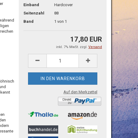
er
Einband
Hardcover
Seitenzahl
88
 während
Band
1 von 1
ligen
rreichen
17,80 EUR
inkl. 7% MwSt. zzgl.
Versand
höhnisch
 und
Auf den Merkzettel
 kennt
ten
nden
ondern
ressante