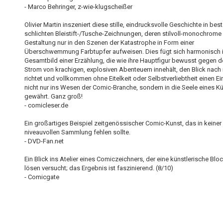
- Marco Behringer, z-wie-klugscheißer
Olivier Martin inszeniert diese stille, eindrucksvolle Geschichte in be
schlichten Bleistift-/Tusche-Zeichnungen, deren stilvoll-monochrome
Gestaltung nur in den Szenen der Katastrophe in Form einer
Überschwemmung Farbtupfer aufweisen. Dies fügt sich harmonisch 
Gesamtbild einer Erzählung, die wie ihre Hauptfigur bewusst gegen 
Strom von krachigen, explosiven Abenteuern innehält, den Blick nach
richtet und vollkommen ohne Eitelkeit oder Selbstverliebtheit einen Ei
nicht nur ins Wesen der Comic-Branche, sondern in die Seele eines Kü
gewährt. Ganz groß!
- comicleser.de
Ein großartiges Beispiel zeitgenössischer Comic-Kunst, das in keiner
niveauvollen Sammlung fehlen sollte.
- DVD-Fan.net
Ein Blick ins Atelier eines Comiczeichners, der eine künstlerische Bl
lösen versucht; das Ergebnis ist faszinierend. (8/10)
- Comicgate