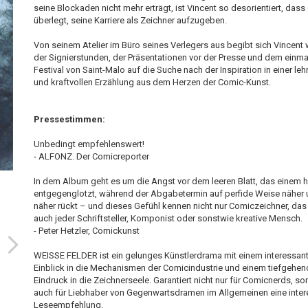
seine Blockaden nicht mehr erträgt, ist Vincent so desorientiert, dass 
überlegt, seine Karriere als Zeichner aufzugeben.
Von seinem Atelier im Büro seines Verlegers aus begibt sich Vincent
der Signierstunden, der Präsentationen vor der Presse und dem einma
Festival von Saint-Malo auf die Suche nach der Inspiration in einer leh
und kraftvollen Erzählung aus dem Herzen der Comic-Kunst.
Pressestimmen:
Unbedingt empfehlenswert!
- ALFONZ. Der Comicreporter
In dem Album geht es um die Angst vor dem leeren Blatt, das einem 
entgegenglotzt, während der Abgabetermin auf perfide Weise näher
näher rückt – und dieses Gefühl kennen nicht nur Comiczeichner, das
auch jeder Schriftsteller, Komponist oder sonstwie kreative Mensch.
- Peter Hetzler, Comickunst
WEISSE FELDER ist ein gelunges Künstlerdrama mit einem interessan
Einblick in die Mechanismen der Comicindustrie und einem tiefgehe
Eindruck in die Zeichnerseele. Garantiert nicht nur für Comicnerds, s
auch für Liebhaber von Gegenwartsdramen im Allgemeinen eine inte
Leseempfehlung.