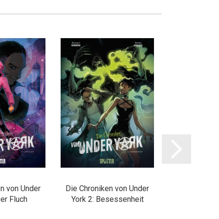
en von Under
Die Chroniken von Under
Die Chronike
Der Fluch
York 2: Besessenheit
York 3: Die K