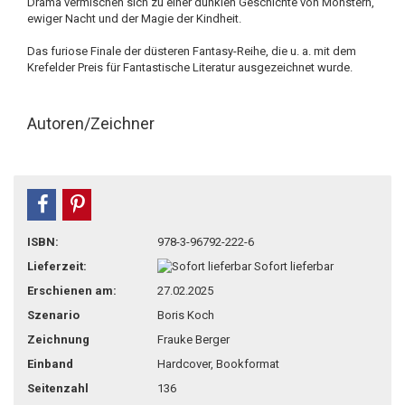
Drama vermischen sich zu einer dunklen Geschichte von Monstern,
ewiger Nacht und der Magie der Kindheit.
Das furiose Finale der düsteren Fantasy-Reihe, die u. a. mit dem
Krefelder Preis für Fantastische Literatur ausgezeichnet wurde.
Autoren/Zeichner
teilen
pin it
ISBN:
978-3-96792-222-6
Lieferzeit:
Sofort lieferbar
Erschienen am:
27.02.2025
Szenario
Boris Koch
Zeichnung
Frauke Berger
Einband
Hardcover, Bookformat
Seitenzahl
136