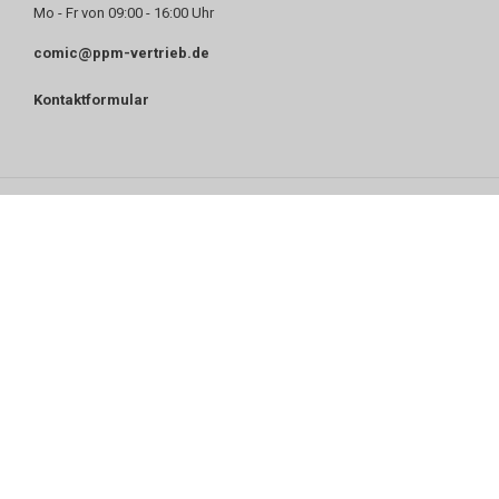
Mo - Fr von 09:00 - 16:00 Uhr
comic@ppm-vertrieb.de
Kontaktformular