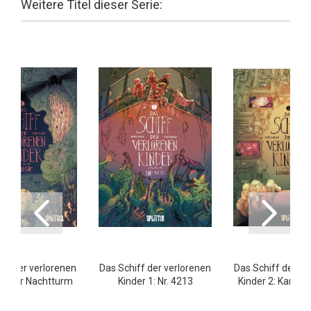
Weitere Titel dieser Serie:
iff der verlorenen
Das Schiff der verlorenen
Das Schiff der ve
 3: Der Nachtturm
Kinder 1: Nr. 4213
Kinder 2: Kanone