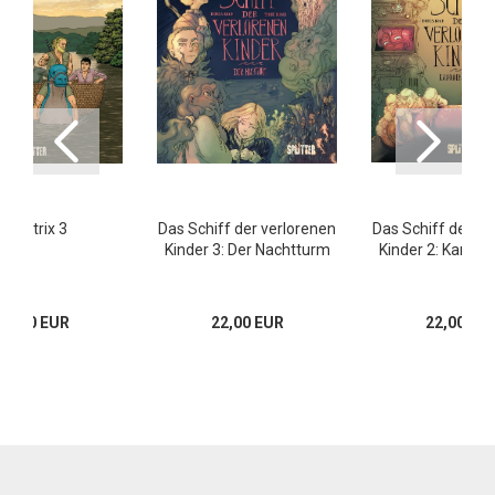
Bellatrix 3
Das Schiff der verlorenen
Das Schiff der ve
Kinder 3: Der Nachtturm
Kinder 2: Kanone
17,00 EUR
22,00 EUR
22,00 EU