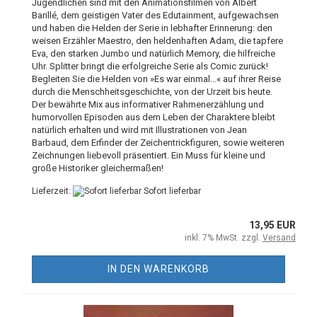
Jugendlichen sind mit den Animationsfilmen von Albert
Barillé, dem geistigen Vater des Edutainment, aufgewachsen
und haben die Helden der Serie in lebhafter Erinnerung: den
weisen Erzähler Maestro, den heldenhaften Adam, die tapfere
Eva, den starken Jumbo und natürlich Memory, die hilfreiche
Uhr. Splitter bringt die erfolgreiche Serie als Comic zurück!
Begleiten Sie die Helden von »Es war einmal...« auf ihrer Reise
durch die Menschheitsgeschichte, von der Urzeit bis heute.
Der bewährte Mix aus informativer Rahmenerzählung und
humorvollen Episoden aus dem Leben der Charaktere bleibt
natürlich erhalten und wird mit Illustrationen von Jean
Barbaud, dem Erfinder der Zeichentrickfiguren, sowie weiteren
Zeichnungen liebevoll präsentiert. Ein Muss für kleine und
große Historiker gleichermaßen!
Lieferzeit:
Sofort lieferbar
13,95 EUR
inkl. 7% MwSt. zzgl.
Versand
IN DEN WARENKORB