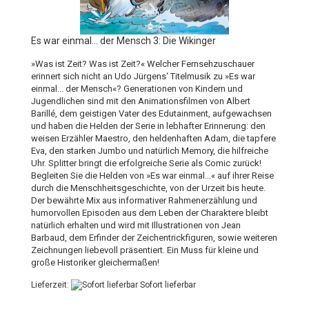
Es war einmal... der Mensch 3: Die Wikinger
»Was ist Zeit? Was ist Zeit?« Welcher Fernsehzuschauer
erinnert sich nicht an Udo Jürgens‘ Titelmusik zu »Es war
einmal... der Mensch«? Generationen von Kindern und
Jugendlichen sind mit den Animationsfilmen von Albert
Barillé, dem geistigen Vater des Edutainment, aufgewachsen
und haben die Helden der Serie in lebhafter Erinnerung: den
weisen Erzähler Maestro, den heldenhaften Adam, die tapfere
Eva, den starken Jumbo und natürlich Memory, die hilfreiche
Uhr. Splitter bringt die erfolgreiche Serie als Comic zurück!
Begleiten Sie die Helden von »Es war einmal...« auf ihrer Reise
durch die Menschheitsgeschichte, von der Urzeit bis heute.
Der bewährte Mix aus informativer Rahmenerzählung und
humorvollen Episoden aus dem Leben der Charaktere bleibt
natürlich erhalten und wird mit Illustrationen von Jean
Barbaud, dem Erfinder der Zeichentrickfiguren, sowie weiteren
Zeichnungen liebevoll präsentiert. Ein Muss für kleine und
große Historiker gleichermaßen!
Lieferzeit:
Sofort lieferbar