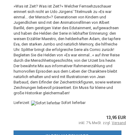
»Was ist Zeit? Was ist Zeit?« Welcher Fernsehzuschauer
erinnert sich nicht an Udo Jürgens‘ Titelmusik zu »Es war
einmal... der Mensch«? Generationen von Kindern und
Jugendlichen sind mit den Animationsfilmen von Albert
Barillé, dem geistigen Vater des Edutainment, aufgewachsen
und haben die Helden der Serie in lebhafter Erinnerung: den
weisen Erzähler Maestro, den heldenhaften Adam, die tapfere
Eva, den starken Jumbo und natürlich Memory, die hilfreiche
Uhr. Splitter bringt die erfolgreiche Serie als Comic zurück!
Begleiten Sie die Helden von »Es war einmal...« auf ihrer Reise
durch die Menschheitsgeschichte, von der Urzeit bis heute.
Der bewährte Mix aus informativer Rahmenerzählung und
humorvollen Episoden aus dem Leben der Charaktere bleibt
natürlich erhalten und wird mit Illustrationen von Jean
Barbaud, dem Erfinder der Zeichentrickfiguren, sowie weiteren
Zeichnungen liebevoll präsentiert. Ein Muss für kleine und
große Historiker gleichermaßen!
Lieferzeit:
Sofort lieferbar
13,95 EUR
inkl. 7% MwSt. zzgl.
Versand