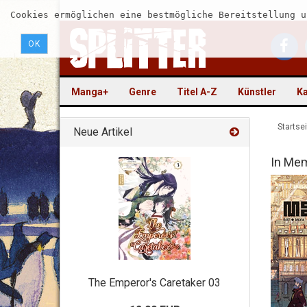
Cookies ermöglichen eine bestmögliche Bereitstellung u
OK
Manga+
Genre
Titel A-Z
Künstler
Ka
Startsei
Neue Artikel
In Me
The Emperor's Caretaker 03