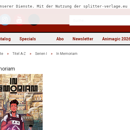
nserer Dienste. Mit der Nutzung der splitter-verlage.eu 
talog
Specials
Abo
Newsletter
Animagic 202
»
»
»
te
Titel A-Z
Serien I
In Memoriam
moriam
Kon
Pas