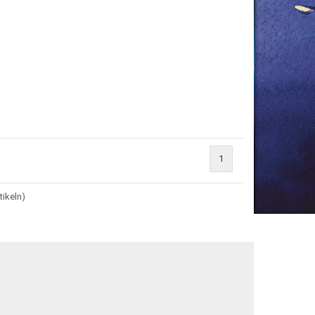
1
tikeln)