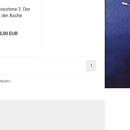
avestone 3: Der
r der Asche
8,00 EUR
1
tikeln)