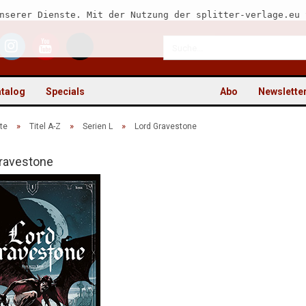
nserer Dienste. Mit der Nutzung der splitter-verlage.eu 
talog
Specials
Abo
Newslette
»
»
»
te
Titel A-Z
Serien L
Lord Gravestone
ravestone
Kon
Pas