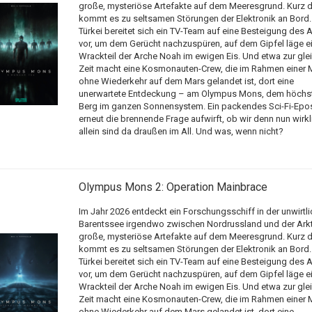
große, mysteriöse Artefakte auf dem Meeresgrund. Kurz d
kommt es zu seltsamen Störungen der Elektronik an Bord. 
Türkei bereitet sich ein TV-Team auf eine Besteigung des A
vor, um dem Gerücht nachzuspüren, auf dem Gipfel läge e
Wrackteil der Arche Noah im ewigen Eis. Und etwa zur gle
Zeit macht eine Kosmonauten-Crew, die im Rahmen einer 
ohne Wiederkehr auf dem Mars gelandet ist, dort eine
unerwartete Entdeckung – am Olympus Mons, dem höchs
Berg im ganzen Sonnensystem. Ein packendes Sci-Fi-Epo
erneut die brennende Frage aufwirft, ob wir denn nun wirkl
allein sind da draußen im All. Und was, wenn nicht?
Olympus Mons 2: Operation Mainbrace
Im Jahr 2026 entdeckt ein Forschungsschiff in der unwirtl
Barentssee irgendwo zwischen Nordrussland und der Arkti
große, mysteriöse Artefakte auf dem Meeresgrund. Kurz d
kommt es zu seltsamen Störungen der Elektronik an Bord. 
Türkei bereitet sich ein TV-Team auf eine Besteigung des A
vor, um dem Gerücht nachzuspüren, auf dem Gipfel läge e
Wrackteil der Arche Noah im ewigen Eis. Und etwa zur gle
Zeit macht eine Kosmonauten-Crew, die im Rahmen einer 
ohne Wiederkehr auf dem Mars gelandet ist, dort eine