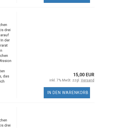
ichen
s drei
arauf
In der
rarat
in
ichen
Mission
ten
15,00 EUR
s, das
inkl. 7% MwSt. zzgl.
Versand
ich
IN DEN WARENKORB
ichen
s drei