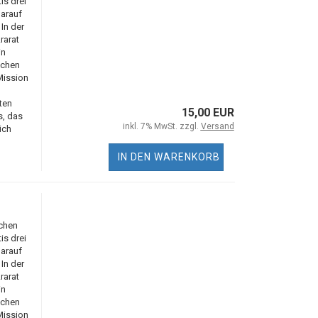
s drei
arauf
In der
rarat
in
ichen
Mission
ten
15,00 EUR
s, das
inkl. 7% MwSt. zzgl.
Versand
ich
IN DEN WARENKORB
ichen
s drei
arauf
In der
rarat
in
ichen
Mission