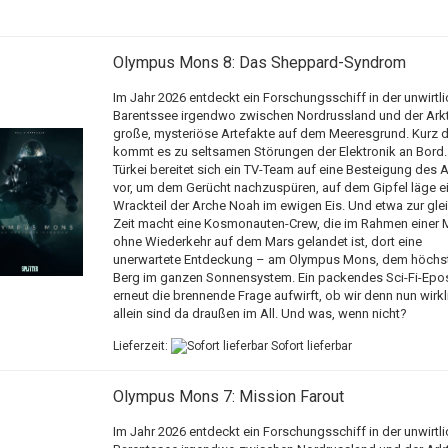
Olympus Mons 8: Das Sheppard-Syndrom
Im Jahr 2026 entdeckt ein Forschungsschiff in der unwirtl
Barentssee irgendwo zwischen Nordrussland und der Arkti
große, mysteriöse Artefakte auf dem Meeresgrund. Kurz d
kommt es zu seltsamen Störungen der Elektronik an Bord. 
Türkei bereitet sich ein TV-Team auf eine Besteigung des A
vor, um dem Gerücht nachzuspüren, auf dem Gipfel läge e
Wrackteil der Arche Noah im ewigen Eis. Und etwa zur gle
Zeit macht eine Kosmonauten-Crew, die im Rahmen einer 
ohne Wiederkehr auf dem Mars gelandet ist, dort eine
unerwartete Entdeckung – am Olympus Mons, dem höchs
Berg im ganzen Sonnensystem. Ein packendes Sci-Fi-Epo
erneut die brennende Frage aufwirft, ob wir denn nun wirkl
allein sind da draußen im All. Und was, wenn nicht?
Lieferzeit:
Sofort lieferbar
Olympus Mons 7: Mission Farout
Im Jahr 2026 entdeckt ein Forschungsschiff in der unwirtl