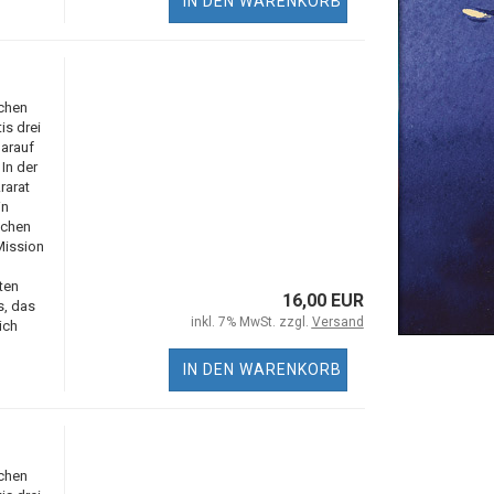
IN DEN WARENKORB
ichen
s drei
arauf
In der
rarat
in
ichen
Mission
ten
16,00 EUR
s, das
inkl. 7% MwSt. zzgl.
Versand
ich
IN DEN WARENKORB
ichen