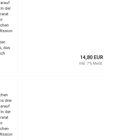
arauf
In der
rarat
in
ichen
Mission
ten
s, das
ich
14,80 EUR
inkl. 7% MwSt.
ichen
s drei
arauf
In der
rarat
in
ichen
Mission