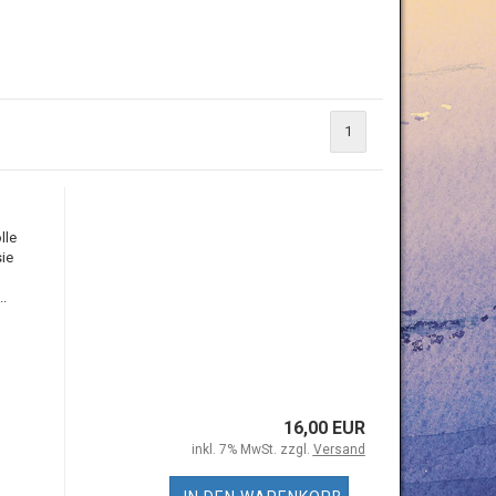
1
lle
ie
.
16,00 EUR
inkl. 7% MwSt. zzgl.
Versand