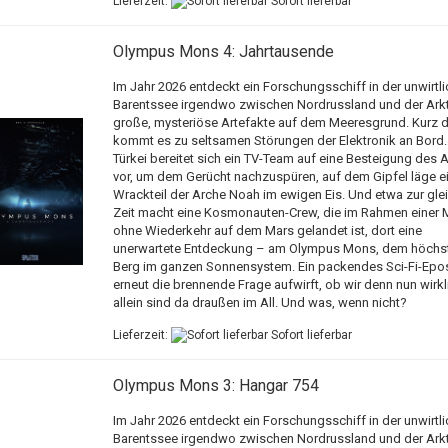
Lieferzeit:
Sofort lieferbar
Olympus Mons 4: Jahrtausende
Im Jahr 2026 entdeckt ein Forschungsschiff in der unwirtl
Barentssee irgendwo zwischen Nordrussland und der Arkti
große, mysteriöse Artefakte auf dem Meeresgrund. Kurz d
kommt es zu seltsamen Störungen der Elektronik an Bord. 
Türkei bereitet sich ein TV-Team auf eine Besteigung des A
vor, um dem Gerücht nachzuspüren, auf dem Gipfel läge e
Wrackteil der Arche Noah im ewigen Eis. Und etwa zur gle
Zeit macht eine Kosmonauten-Crew, die im Rahmen einer 
ohne Wiederkehr auf dem Mars gelandet ist, dort eine
unerwartete Entdeckung – am Olympus Mons, dem höchs
Berg im ganzen Sonnensystem. Ein packendes Sci-Fi-Epo
erneut die brennende Frage aufwirft, ob wir denn nun wirkl
allein sind da draußen im All. Und was, wenn nicht?
Lieferzeit:
Sofort lieferbar
Olympus Mons 3: Hangar 754
Im Jahr 2026 entdeckt ein Forschungsschiff in der unwirtl
Barentssee irgendwo zwischen Nordrussland und der Arkti