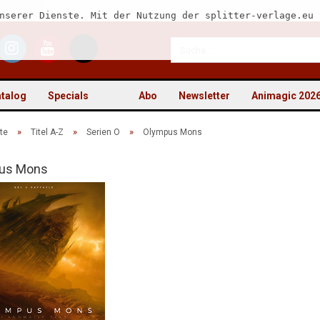
nserer Dienste. Mit der Nutzung der splitter-verlage.eu 
talog
Specials
Abo
Newsletter
Animagic 202
»
»
»
te
Titel A-Z
Serien O
Olympus Mons
us Mons
Kon
Pas