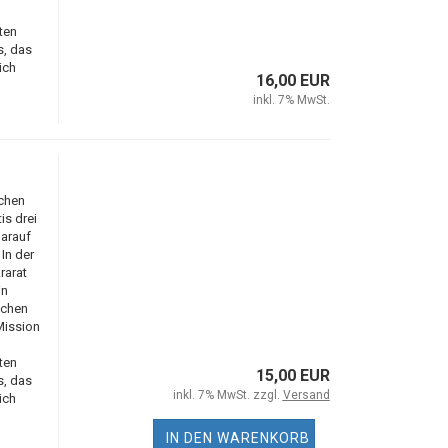
ten
s, das
ich
16,00 EUR
inkl. 7% MwSt.
ichen
s drei
arauf
In der
rarat
in
ichen
Mission
ten
15,00 EUR
s, das
inkl. 7% MwSt. zzgl.
Versand
ich
IN DEN WARENKORB