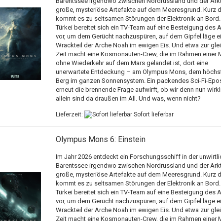
Barentssee irgendwo zwischen Nordrussland und der Arkti
große, mysteriöse Artefakte auf dem Meeresgrund. Kurz d
kommt es zu seltsamen Störungen der Elektronik an Bord. 
Türkei bereitet sich ein TV-Team auf eine Besteigung des A
vor, um dem Gerücht nachzuspüren, auf dem Gipfel läge e
Wrackteil der Arche Noah im ewigen Eis. Und etwa zur gle
Zeit macht eine Kosmonauten-Crew, die im Rahmen einer 
ohne Wiederkehr auf dem Mars gelandet ist, dort eine
unerwartete Entdeckung – am Olympus Mons, dem höchs
Berg im ganzen Sonnensystem. Ein packendes Sci-Fi-Epo
erneut die brennende Frage aufwirft, ob wir denn nun wirkl
allein sind da draußen im All. Und was, wenn nicht?
Lieferzeit:
Sofort lieferbar
Olympus Mons 6: Einstein
Im Jahr 2026 entdeckt ein Forschungsschiff in der unwirtl
Barentssee irgendwo zwischen Nordrussland und der Arkti
große, mysteriöse Artefakte auf dem Meeresgrund. Kurz d
kommt es zu seltsamen Störungen der Elektronik an Bord. 
Türkei bereitet sich ein TV-Team auf eine Besteigung des A
vor, um dem Gerücht nachzuspüren, auf dem Gipfel läge e
Wrackteil der Arche Noah im ewigen Eis. Und etwa zur gle
Zeit macht eine Kosmonauten-Crew, die im Rahmen einer 