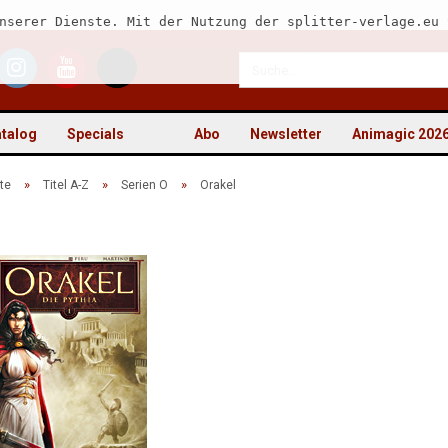
nserer Dienste. Mit der Nutzung der splitter-verlage.eu 
talog
Specials
Abo
Newsletter
Animagic 202
»
»
»
te
Titel A-Z
Serien O
Orakel
Kon
Pas