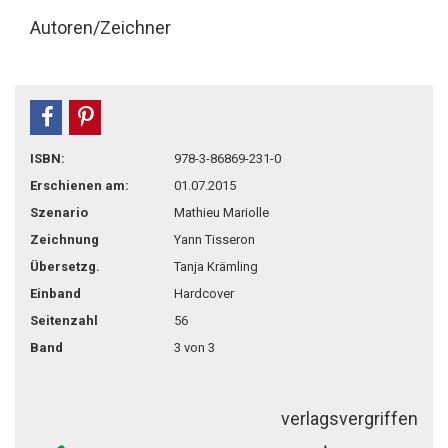
Autoren/Zeichner
teilen
pin it
ISBN:
978-3-86869-231-0
Erschienen am:
01.07.2015
Szenario
Mathieu Mariolle
Zeichnung
Yann Tisseron
Übersetzg.
Tanja Krämling
Einband
Hardcover
Seitenzahl
56
Band
3 von 3
verlagsvergriffen