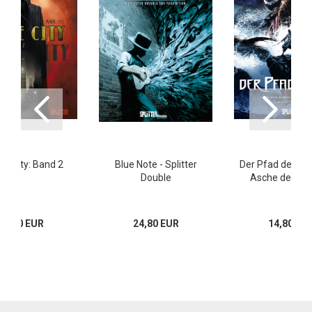
e City: Band 2
Blue Note - Splitter
Der Pfad des Dao
Double
Asche der Kin
13,80 EUR
24,80 EUR
14,80 EU