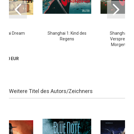
nghai Dream
Shanghai 1: Kind des
Shanghai 2: 
Regens
Versprechen
Morgengra
22,00 EUR
Weitere Titel des Autors/Zeichners