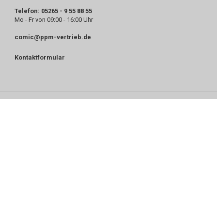
Telefon: 05265 - 9 55 88 55
Mo - Fr von 09:00 - 16:00 Uhr
comic@ppm-vertrieb.de
Kontaktformular