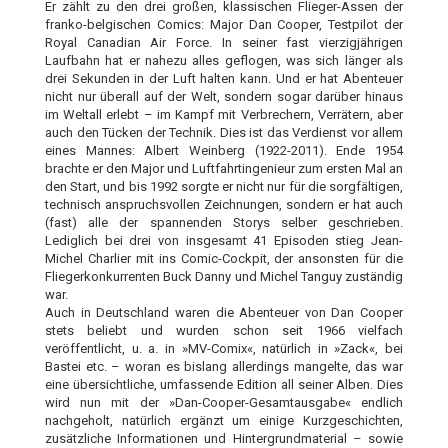
Er zählt zu den drei großen, klassischen Flieger-Assen der
franko-belgischen Comics: Major Dan Cooper, Testpilot der
Royal Canadian Air Force. In seiner fast vierzigjährigen
Laufbahn hat er nahezu alles geflogen, was sich länger als
drei Sekunden in der Luft halten kann. Und er hat Abenteuer
nicht nur überall auf der Welt, sondern sogar darüber hinaus
im Weltall erlebt – im Kampf mit Verbrechern, Verrätern, aber
auch den Tücken der Technik. Dies ist das Verdienst vor allem
eines Mannes: Albert Weinberg (1922-2011). Ende 1954
brachte er den Major und Luftfahrtingenieur zum ersten Mal an
den Start, und bis 1992 sorgte er nicht nur für die sorgfältigen,
technisch anspruchsvollen Zeichnungen, sondern er hat auch
(fast) alle der spannenden Storys selber geschrieben.
Lediglich bei drei von insgesamt 41 Episoden stieg Jean-
Michel Charlier mit ins Comic-Cockpit, der ansonsten für die
Fliegerkonkurrenten Buck Danny und Michel Tanguy zuständig
war.
Auch in Deutschland waren die Abenteuer von Dan Cooper
stets beliebt und wurden schon seit 1966 vielfach
veröffentlicht, u. a. in »MV-Comix«, natürlich in »Zack«, bei
Bastei etc. – woran es bislang allerdings mangelte, das war
eine übersichtliche, umfassende Edition all seiner Alben. Dies
wird nun mit der »Dan-Cooper-Gesamtausgabe« endlich
nachgeholt, natürlich ergänzt um einige Kurzgeschichten,
zusätzliche Informationen und Hintergrundmaterial – sowie