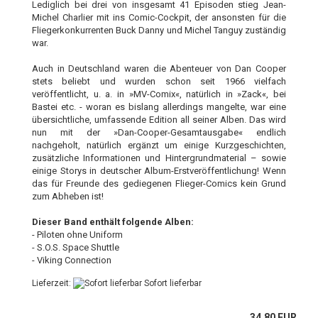
Lediglich bei drei von insgesamt 41 Episoden stieg Jean-
Michel Charlier mit ins Comic-Cockpit, der ansonsten für die
Fliegerkonkurrenten Buck Danny und Michel Tanguy zuständig
war.
Auch in Deutschland waren die Abenteuer von Dan Cooper
stets beliebt und wurden schon seit 1966 vielfach
veröffentlicht, u. a. in »MV-Comix«, natürlich in »Zack«, bei
Bastei etc. - woran es bislang allerdings mangelte, war eine
übersichtliche, umfassende Edition all seiner Alben. Das wird
nun mit der »Dan-Cooper-Gesamtausgabe« endlich
nachgeholt, natürlich ergänzt um einige Kurzgeschichten,
zusätzliche Informationen und Hintergrundmaterial – sowie
einige Storys in deutscher Album-Erstveröffentlichung! Wenn
das für Freunde des gediegenen Flieger-Comics kein Grund
zum Abheben ist!
Dieser Band enthält folgende Alben:
- Piloten ohne Uniform
- S.O.S. Space Shuttle
- Viking Connection
Lieferzeit:
Sofort lieferbar
34,80 EUR