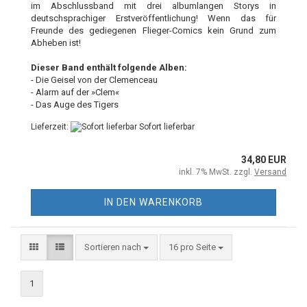
im Abschlussband mit drei albumlangen Storys in
deutschsprachiger Erstveröffentlichung! Wenn das für
Freunde des gediegenen Flieger-Comics kein Grund zum
Abheben ist!
Dieser Band enthält folgende Alben:
- Die Geisel von der Clemenceau
- Alarm auf der »Clem«
- Das Auge des Tigers
Lieferzeit:
Sofort lieferbar
34,80 EUR
inkl. 7% MwSt. zzgl.
Versand
IN DEN WARENKORB
Sortieren nach
16 pro Seite
1