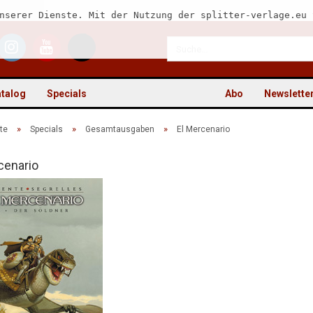
nserer Dienste. Mit der Nutzung der splitter-verlage.eu 
talog
Specials
Abo
Newslette
»
»
»
te
Specials
Gesamtausgaben
El Mercenario
cenario
Kon
Pas