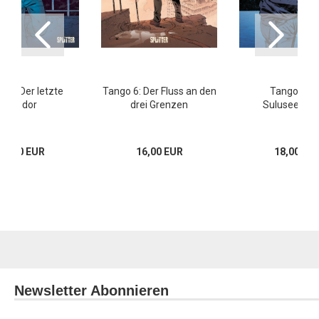
o 5: Der letzte
Tango 6: Der Fluss an den
Tango 8: D
Kondor
drei Grenzen
Suluseeball
16,00 EUR
16,00 EUR
18,00 EU
Newsletter Abonnieren