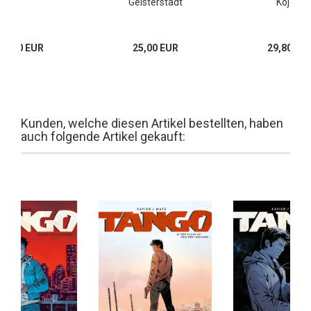
Geisterstadt
Kojote
24,80 EUR
25,00 EUR
29,80 EU
Kunden, welche diesen Artikel bestellten, haben
auch folgende Artikel gekauft: