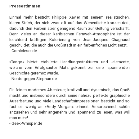
Pressestimmen:
Einmal mehr besticht Philippe Xavier mit seinem realistischen,
klaren Strich, der sich zwar oft auf das Wesentliche konzentriert,
dadurch den Farben aber genügend Raum zur Geltung verschafft.
Denn vieles an dieser karibischen Fernweh-Atmosphäre ist der
leuchtend kräftigen Kolorierung von Jean-Jacques Chagnaud
geschuldet, die auch die Großstadt in ein farbenfrohes Licht setzt.
- Comicleser.de
»Tango« bietet etablierte Handlungsstrukturen und -elemente,
welche vom Erfolgsautor Matz gekonnt zur einer spannenden
Geschichte geremixt wurde.
- Nerds-gegen-Stephan.de
Ein feines modernes Abenteuer, kraftvoll und dynamisch, das Spaß
macht und insbesondere durch seine nahezu perfekte graphische
Ausarbeitung und viele Landschaftsimpressionen besticht und so
fast ein wenig an »Andy Morgan« erinnert. Ansprechend, schön
anzusehen und sehr angenehm und spannend zu lesen, was will
man mehr!
- Geek-Whisper.de