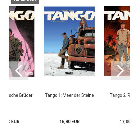
: Falsche Brüder
Tango 1: Meer der Steine
Tango 2: Roter
18,00 EUR
16,80 EUR
17,00 EU