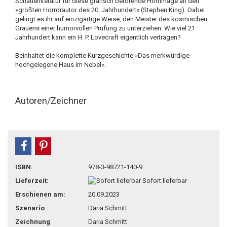
Schauerliteratur für diese grafisch betörende Hommage an den
»größten Horrorautor des 20. Jahrhundert« (Stephen King). Dabei
gelingt es ihr auf einzigartige Weise, den Meister des kosmischen
Grauens einer humorvollen Prüfung zu unterziehen: Wie viel 21.
Jahrhundert kann ein H. P. Lovecraft eigentlich vertragen?
Beinhaltet die komplette Kurzgeschichte »Das merkwürdige
hochgelegene Haus im Nebel«.
Autoren/Zeichner
teilen
pin it
ISBN:
978-3-98721-140-9
Lieferzeit:
Sofort lieferbar
Erschienen am:
20.09.2023
Szenario
Daria Schmitt
Zeichnung
Daria Schmitt