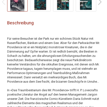
Beschreibung
Für seine Besucher ist der Park nur ein schönes Stück Natur mit
Rasenflächen, Bänken und einem See. Aber für den Parkwächter Mr.
Providence ist er ein Nistplatz monströser Kreaturen, die in der
Dämmerung auf Opfer warten. Er ist redlich bemüht, die Bestien in
Schach zu halten, um die ahnungslosen Erholungssuchenden zu
beschützen. Bedauerlicherweise zeigt die neue Parkdirektorin
keinerlei Verständnis für die okkulten Ereignisse, mit denen sich Mr.
Providence tagaus, tagein herumplagen muss, und ist vielmehr an
Performance-Optimierungen und Teambuilding-Maßnahmen
interessiert. Dann versetzt ein merkwürdiges Buch, das Mr.
Providence aus dem See fischt, die bizarren Geschöpfe in Unruhe…
In »Das Traumbestiarium des Mr. Providence« trifft H. P. Lovecrafts
poetische Literatur der Angst auf den leeren Management-Jargon
unserer Zeit. Die französische Comic-Künstlerin Daria Schmitt nutzt
zahlreiche Elemente des magischen Realismus und der