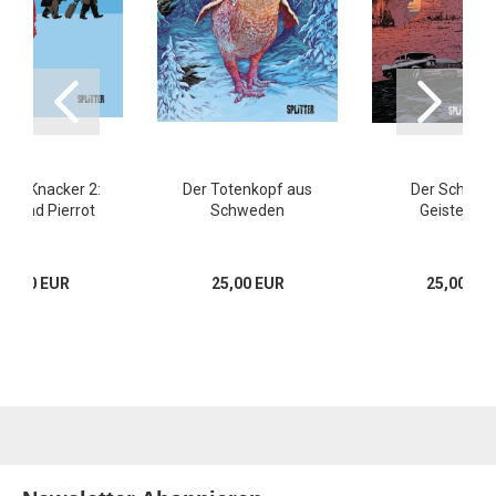
lten Knacker 2:
Der Totenkopf aus
Der Schatz 
y and Pierrot
Schweden
Geistersta
17,00 EUR
25,00 EUR
25,00 EU