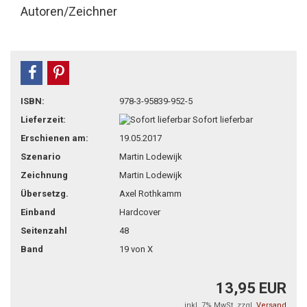
Autoren/Zeichner
teilen
pin it
ISBN:
978-3-95839-952-5
Lieferzeit:
Sofort lieferbar
Erschienen am:
19.05.2017
Szenario
Martin Lodewijk
Zeichnung
Martin Lodewijk
Übersetzg.
Axel Rothkamm
Einband
Hardcover
Seitenzahl
48
Band
19 von X
13,95 EUR
inkl. 7% MwSt. zzgl.
Versand