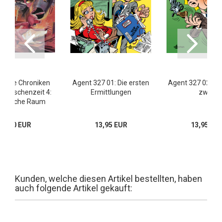
– Die Chroniken
Agent 327 01: Die ersten
Agent 327 02: Ein 
r Zwischenzeit 4:
Ermittlungen
zwei!
kleinsche Raum
17,00 EUR
13,95 EUR
13,95 EU
Kunden, welche diesen Artikel bestellten, haben
auch folgende Artikel gekauft: