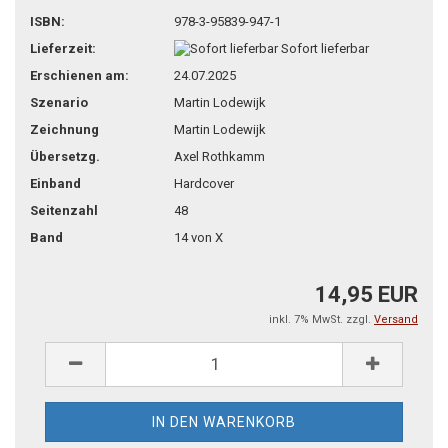
teilen
pin it
ISBN:
978-3-95839-947-1
Lieferzeit:
Sofort lieferbar
Erschienen am:
24.07.2025
Szenario
Martin Lodewijk
Zeichnung
Martin Lodewijk
Übersetzg.
Axel Rothkamm
Einband
Hardcover
Seitenzahl
48
Band
14 von X
14,95 EUR
inkl. 7% MwSt. zzgl.
Versand