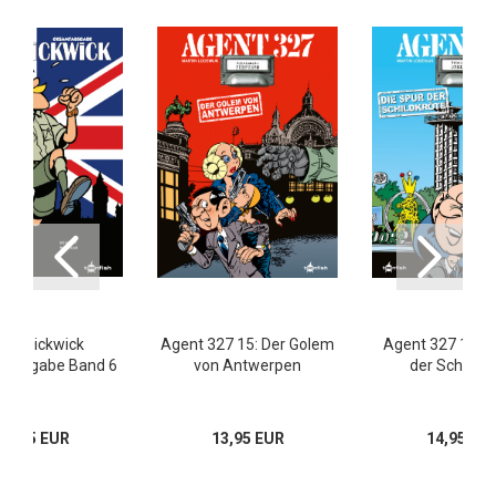
rcy Pickwick
Agent 327 15: Der Golem
Agent 327 13: D
ausgabe Band 6
von Antwerpen
der Schildkr
34,95 EUR
13,95 EUR
14,95 EU