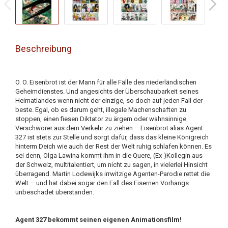
Beschreibung
O. O. Eisenbrot ist der Mann für alle Fälle des niederländischen
Geheimdienstes. Und angesichts der Überschaubarkeit seines
Heimatlandes wenn nicht der einzige, so doch auf jeden Fall der
beste. Egal, ob es darum geht, illegale Machenschaften zu
stoppen, einen fiesen Diktator zu ärgern oder wahnsinnige
Verschwörer aus dem Verkehr zu ziehen – Eisenbrot alias Agent
327 ist stets zur Stelle und sorgt dafür, dass das kleine Königreich
hinterm Deich wie auch der Rest der Welt ruhig schlafen können. Es
sei denn, Olga Lawina kommt ihm in die Quere, (Ex-)Kollegin aus
der Schweiz, multitalentiert, um nicht zu sagen, in vielerlei Hinsicht
überragend. Martin Lodewijks irrwitzige Agenten-Parodie rettet die
Welt – und hat dabei sogar den Fall des Eisernen Vorhangs
unbeschadet überstanden.
Agent 327 bekommt seinen eigenen Animationsfilm!