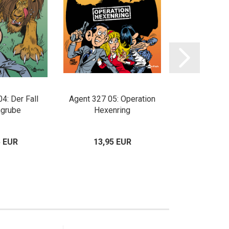
4: Der Fall
Agent 327 05: Operation
Agent 327 
grube
Hexenring
Sonnta
5 EUR
13,95 EUR
13,95