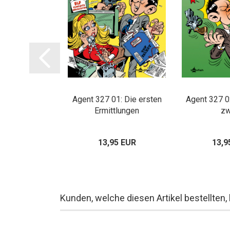
 Chroniken aus
Agent 327 01: Die ersten
Agent 327 02
enzeit 4: Der
Ermittlungen
zw
che Raum
00 EUR
13,95 EUR
13,9
Kunden, welche diesen Artikel bestellten,