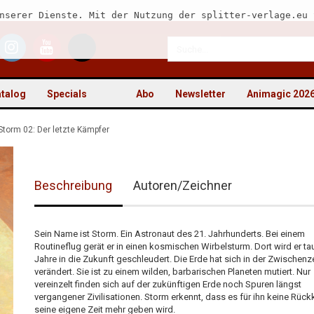
nserer Dienste. Mit der Nutzung der splitter-verlage.eu 
talog
Specials
Abo
Newsletter
Animagic 202
Storm 02: Der letzte Kämpfer
Beschreibung
Autoren/Zeichner
Kon
Pas
Sein Name ist Storm. Ein Astronaut des 21. Jahrhunderts. Bei einem
Routineflug gerät er in einen kosmischen Wirbelsturm. Dort wird er t
Jahre in die Zukunft geschleudert. Die Erde hat sich in der Zwischenze
verändert. Sie ist zu einem wilden, barbarischen Planeten mutiert. Nur
vereinzelt finden sich auf der zukünftigen Erde noch Spuren längst
vergangener Zivilisationen. Storm erkennt, dass es für ihn keine Rückk
seine eigene Zeit mehr geben wird.