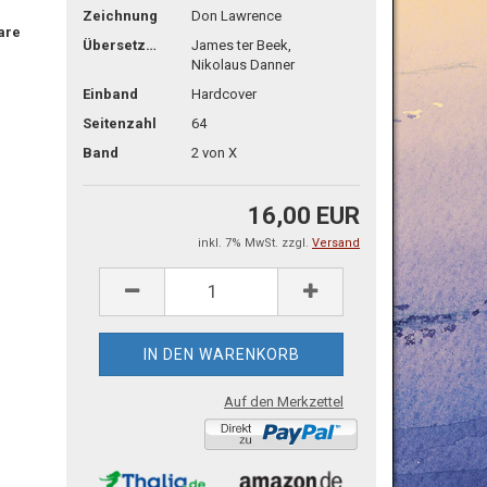
Zeichnung
Don Lawrence
are
Übersetzg.
James ter Beek,
Nikolaus Danner
Einband
Hardcover
Seitenzahl
64
Band
2 von X
16,00 EUR
inkl. 7% MwSt. zzgl.
Versand
Auf den Merkzettel