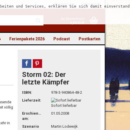
Kundenlogin
Merkzettel
Seiten und Services, erklären Sie sich damit einverstand
Ihr Warenkorb
0,00 EUR
6
Ferienpakete 2026
Podcast
Postkarten
teilen
pin it
Storm 02: Der
to erstellen
letzte Kämpfer
swort vergessen?
ISBN:
978-3-940864-48-2
Lieferzeit:
ausende
Sofort lieferbar
it völlig
Erschienen
01.05.2008
am:
ehr in
Szenario
Martin Lodewijk