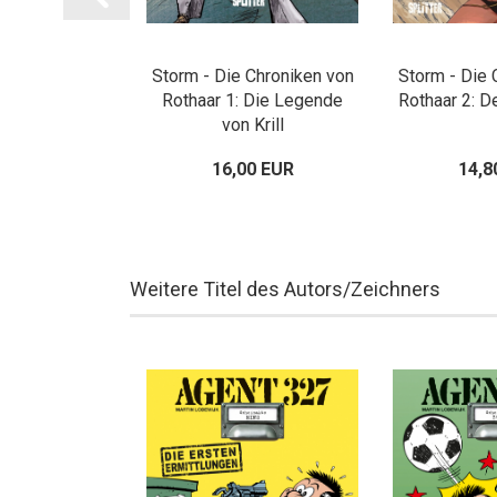
 Chroniken des
Storm - Die Chroniken von
Storm - Die 
ngs 2: Die
Rothaar 1: Die Legende
Rothaar 2: D
uri-Armada
von Krill
00 EUR
16,00 EUR
14,8
Weitere Titel des Autors/Zeichners