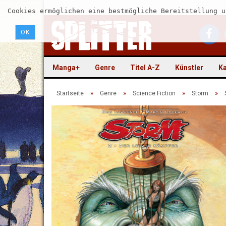
Cookies ermöglichen eine bestmögliche Bereitstellung u
OK
Manga+
Genre
Titel A-Z
Künstler
Ka
»
»
»
»
Startseite
Genre
Science Fiction
Storm