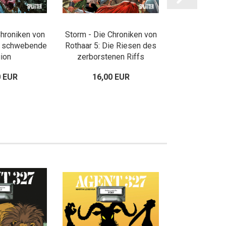
Chroniken von
Storm - Die Chroniken von
Storm - Die C
ie schwebende
Rothaar 5: Die Riesen des
Rothaar 6: D
ion
zerborstenen Riffs
Zwill
0 EUR
16,00 EUR
16,00